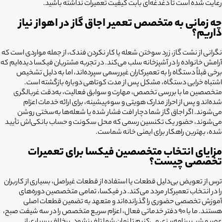
رعایت شده است تا دغدغه‌ای بابت کیفیت تعمیرات نداشته باشید.
چه زمانی به متخصص تعمیر اجاق گاز در اهواز نیاز
داریم؟
نگرانی از نشت گاز، زرد سوختن شعله یا کار نکردن فندک، از جمله مواردی است که
آرامش خانواده را در آشپزخانه سلب می‌کند. در تجربه مشتریان فیکسا دیده‌ایم که
برخی قبلاً دستگاه را به تعمیرکاران غیررسمی سپرده‌اند، اما به دلیل تشخیص
اشتباه خرابی دستگاه، مشکل پس از مدت کوتاهی دوباره بازگشته است.
متخصصین ما با بررسی تخصص، مهارت و سوابق فعالیت، به‌دقت غربالگری
شده‌اند و پس از احراز مدارک هویتی و سوءپیشینه، برای ارائه خدمات اعزام
می‌شوند. اگر اجاق گاز شما دچار افت فشار شده یا شعله‌ها به‌سختی روشن
می‌شوند، حضور یک تکنسین رسمی که محل سکونت و حساب بانکی‌اش تأیید
شده، بهترین راهکار برای ایمنی خانه شماست.
مزایای انتخاب متخصصین فیکسا برای تعمیرات
تخصصی چیست؟
ترس از تعویض بی‌دلیل قطعات یا استفاده از قطعات غیراصل، بسیاری از کاربران
را در انتخاب تعمیرکار مردد می‌کند. در فیکسا، تمامی متخصصین دوره‌های
آموزش تخصصی حضوری را گذرانده‌اند و متعهد به تضمین قطعات اصلی
هستند. ما با ۹۰ دفتر خدماتی فعال، اعزام سریع متخصص را در سه شیفت صبح،