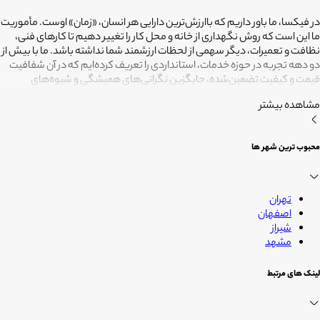
در فیکسا، ما باور داریم که باارزش‌ترین دارایی هر انسان، «زمان» اوست. مأموریت
ما این است که روش نگهداری از خانه و محل کار را تغییر دهیم تا کارهای فنی،
نظافت و تعمیرات، دیگر سهمی از لحظات ارزشمند شما نداشته باشد. ما با بیش از
دو دهه تجربه در حوزه خدمات، استانداردی را تعریف کرده‌ایم که در آن شفافیت
قیمت و کیفیت تضمین‌شده، جایگزین نگرانی‌های همیشگی و شیوه‌های
غیرقابل‌اطمینان شده است. تعهد ما این است که مسئولیت کارهای شما را به
مشاهده بیشتر
متخصصانی بسپاریم که از فیلترهای سخت‌گیرانه رد شده‌اند تا نتیجه نهایی،
دقیقاً همان فضای امن و بی‌دغدغه‌ای باشد که همیشه برای آرامش خود
می‌خواستید. هدف ما در فیکسا روشن است: انجام حرفه‌ای کارهای خانه برای
محبوب ترین شهر ها
آنکه شما فرصت بیشتری برای زندگی کردن داشته باشید؛ فیکسا، زمانی برای
زندگی
تهران
اصفهان
شیراز
مشهد
لینک های مرتبط