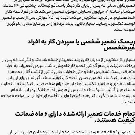
عصر و شب برنامه‌ریزی می‌کنیم تا زمان شما تلف نشود. برخلاف بسیاری از
تعمیرکاران محلی که پس از پایان کار دیگر پاسخگو نیستند، پشتیبانی ۲۴ ساعته
فیکسا و سابقه ۱۷ میلیون سفارش موفق، تضمین می‌کند که در هر لحظه کنار
شما هستیم. در تجربه مشتریان فیکسا دیده‌ایم که آموزش پس از نصب و تعمیر
توسط تکنسین، رضایت بسیار بالایی ایجاد کرده و از خرابی‌های بعدی جلوگیری
نموده است.
ریسک تعمیر شخصی یا سپردن کار به افراد
غیرمتخصص
بسیاری از مشتریان از دوباره‌کاری چند تعمیرکار خسته شده‌اند و نگرانند که پس از
پرداخت هزینه، باز هم گوشی تعمیرکار خاموش باشد. سپردن تعمیرات به افراد
متفرقه ریسک تشخیص غلط و حتی خطرات جانی ناشی از نشت گاز را به همراه
دارد. ما در فیکسا با تضمین حسن انجام کار، فرآیند سخت‌گیرانه‌ای برای ارزیابی
سلامت فردی و حرفه‌ای تکنسین‌ها داریم. اعزام متخصص در فیکسا تحت نظارت
مستقیم بزرگ‌ترین شرکت خدمات پس از فروش لوازم خانگی در ایران انجام
می‌شود تا شما دیگر با رفتارهای غیرحرفه‌ای یا تأخیرهای طولانی در مراجعه مواجه
نشوید.
تمام خدمات تعمیر ارائه‌شده دارای ۶ ماه ضمانت
کیفیت هستند.
در صورتی که قطعه تعویض‌شده دوباره دچار ایراد شود و این خرابی ناشی از