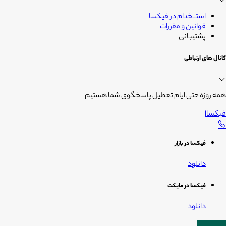
استــخدام در فیکسا
قوانین و مقررات
پشتیبانی
کانال های ارتباطی
همه روزه حتی ایام تعطیل پاسخگوی شما هستیم
فیکسا
|
فیکسا در بازار
دانلود
فیکسا در مایکت
دانلود