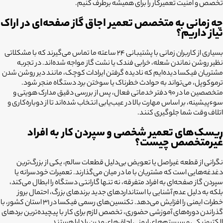
تخصص و امنیت تعمیرکار را برای همیشه برطرف کنیم.
چه زمانی به متخصص تعمیر اجاق گاز صفحه‌ای در اراک
نیاز داریم؟
بسیاری از کاربران زمانی با پشتیبانی ۲۴ ساعته ما تماس می‌گیرند که با مشکلاتی
نظیر روشن نماندن شعله، خرابی فندک یا نشت گاز مواجه شده‌اند. در تجربه
مشتریان فیکسا دیده‌ایم که نادیده گرفتن ایرادات کوچک، مانند دیر روشن شدن
ترموکوپل، می‌تواند به حوادث خطرناک یا سوختن برد دستگاه منجر شود.
متخصصین ما در ۹۰ دفتر خدماتی فعال، پس از بررسی دقیق مدارک هویتی و
سوءپیشینه، بر اساس مهارت بالا در عیب‌یابی انتخاب شده‌اند تا از دوباره‌کاری و
اتلاف وقت شما جلوگیری کنند.
ریسک‌های تعمیر شخصی و سپردن کار به افراد
غیرمتخصص چیست؟
نگرانی از قطعه غیراصل یا تعویض بی‌دلیل قطعات سالم، یکی از بزرگ‌ترین
دغدغه‌هایی است که مشتریان با ما در میان می‌گذارند. تعمیرات خودسرانه یا
سپردن گاز صفحه‌ای به افراد متفرقه، نه تنها گارانتی دستگاه را ابطال می‌کند،
بلکه به دلیل عدم آشنایی با استانداردهای جدید برندهای بزرگ، احتمال بروز
خطرات ایمنی را افزایش می‌دهد. تکنسین‌های رسمی فیکسا در ۳۱ استان کشور، با
گذراندن دوره‌های آموزشی حضوری، تخصص لازم برای کار با پیچیده‌ترین بردهای