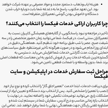
هزینه ایاب‌وذهاب، دستمزد مجدد و مواد مصرفی بر عهده شرکت خواهد
بود. این تعهد مکتوب، پاسخ ما به دغدغه شما بابت دوباره خراب شدن
دستگاه و خاموش بودن گوشی تعمیرکاران متفرقه است.
چرا کاربران اراکی خدمات فیکسا را انتخاب می‌کنند؟
تأخیر در مراجعه و نبود پاسخگویی، از گلایه‌های همیشگی کاربران نسبت به
تعمیرکاران سنتی است. در فیکسا، شما می‌توانید زمان حضور متخصص را در سه
شیفت صبح، عصر یا شب طبق برنامه خود تنظیم کنید. هماهنگی دقیق در
ابتدای روز انجام می‌شود و در صورت هرگونه تأخیر غیرمنتظره، طبق سیاست‌های
حمایتی شرکت، مدت گارانتی خدمات شما افزایش می‌یابد. دسترسی به
گسترده‌ترین شبکه خدمات پس از فروش کشور به این معناست که قطعات اصلی
برند شما، بدون واسطه و با ضمانت قطعی تامین می‌شود.
مراحل ثبت سفارش خدمات در اپلیکیشن و سایت
فیکسا
برای دریافت خدمات، ابتدا خدمت "تعمیر اجاق گاز" را انتخاب کرده و نوع نیاز خود
(نصب یا تعمیر) را مشخص کنید. پس از انتخاب برند دستگاه و تعیین ایراد از لیست
مشکلات رایج، می‌توانید توضیحات تکمیلی خود را اضافه نمایید. در نهایت با
انتخاب بازه زمانی مناسب و درج آدرس، سفارش شما در سیستم ثبت شده و
مشاوره تلفنی رایگان جهت هماهنگی نهایی با شما برقرار خواهد شد. تمامی این