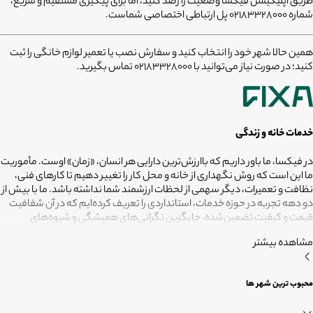
طریق اپلیکیشن فیکسا وضعیت را رصد کنید، اما برای پیگیری مستقیم و سریع،
شماره ۰۲۱۸۳۳۲۸۰۰۰ پل ارتباطی اختصاصی شماست.
همین حالا شهر خود را انتخاب کنید و سفارش نصب یا تعمیر لوازم خانگی را ثبت
کنید؛ در صورت نیاز می‌توانید با 02183328000 تماس بگیرید.
خدمات خانه و زندگی
در فیکسا، ما باور داریم که باارزش‌ترین دارایی هر انسان، «زمان» اوست. مأموریت
ما این است که روش نگهداری از خانه و محل کار را تغییر دهیم تا کارهای فنی،
نظافت و تعمیرات، دیگر سهمی از لحظات ارزشمند شما نداشته باشد. ما با بیش از
دو دهه تجربه در حوزه خدمات، استانداردی را تعریف کرده‌ایم که در آن شفافیت
قیمت و کیفیت تضمین‌شده، جایگزین نگرانی‌های همیشگی و شیوه‌های
غیرقابل‌اطمینان شده است. تعهد ما این است که مسئولیت کارهای شما را به
مشاهده بیشتر
متخصصانی بسپاریم که از فیلترهای سخت‌گیرانه رد شده‌اند تا نتیجه نهایی،
دقیقاً همان فضای امن و بی‌دغدغه‌ای باشد که همیشه برای آرامش خود
می‌خواستید. هدف ما در فیکسا روشن است: انجام حرفه‌ای کارهای خانه برای
محبوب ترین شهر ها
آنکه شما فرصت بیشتری برای زندگی کردن داشته باشید؛ فیکسا، زمانی برای
زندگی