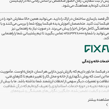
پس از ثبت سفارش، زمان حضور متخصص بر اساس زمانی که در اپلیکیشن
انتخاب کرده‌اید هماهنگ می‌شود.
اگر قصد
بازسازی ساختمان در اراک
را دارید، می‌توانید همین حالا سفارش خود را در
فیکسا ثبت کنید. متخصصان آموزش‌دیده فیکسا پروژه شما را بررسی می‌کنند و با
هماهنگی کامل مراحل اجرا را پیش می‌برند. در صورت نیاز به راهنمایی نیز
می‌توانید با شماره
02183328000
تماس بگیرید تا تیم پشتیبانی شما را راهنمایی
کند.
خدمات خانه و زندگی
در فیکسا، ما باور داریم که باارزش‌ترین دارایی هر انسان، «زمان» اوست. مأموریت
ما این است که روش نگهداری از خانه و محل کار را تغییر دهیم تا کارهای فنی،
نظافت و تعمیرات، دیگر سهمی از لحظات ارزشمند شما نداشته باشد. ما با بیش از
دو دهه تجربه در حوزه خدمات، استانداردی را تعریف کرده‌ایم که در آن شفافیت
قیمت و کیفیت تضمین‌شده، جایگزین نگرانی‌های همیشگی و شیوه‌های
غیرقابل‌اطمینان شده است. تعهد ما این است که مسئولیت کارهای شما را به
مشاهده بیشتر
متخصصانی بسپاریم که از فیلترهای سخت‌گیرانه رد شده‌اند تا نتیجه نهایی،
دقیقاً همان فضای امن و بی‌دغدغه‌ای باشد که همیشه برای آرامش خود