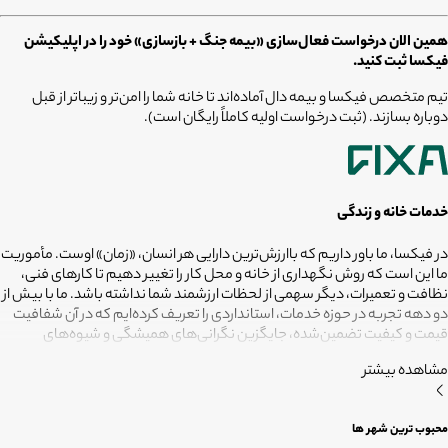
همین الان درخواست فعال‌سازی «بیمه جنگ + بازسازی» خود را در اپلیکیشن
فیکسا ثبت کنید.
تیم متخصص فیکسا و بیمه دال آماده‌اند تا خانه شما را امن‌تر و زیباتر از قبل
دوباره بسازند. (ثبت درخواست اولیه کاملاً رایگان است).
خدمات خانه و زندگی
در فیکسا، ما باور داریم که باارزش‌ترین دارایی هر انسان، «زمان» اوست. مأموریت
ما این است که روش نگهداری از خانه و محل کار را تغییر دهیم تا کارهای فنی،
نظافت و تعمیرات، دیگر سهمی از لحظات ارزشمند شما نداشته باشد. ما با بیش از
دو دهه تجربه در حوزه خدمات، استانداردی را تعریف کرده‌ایم که در آن شفافیت
قیمت و کیفیت تضمین‌شده، جایگزین نگرانی‌های همیشگی و شیوه‌های
غیرقابل‌اطمینان شده است. تعهد ما این است که مسئولیت کارهای شما را به
مشاهده بیشتر
متخصصانی بسپاریم که از فیلترهای سخت‌گیرانه رد شده‌اند تا نتیجه نهایی،
دقیقاً همان فضای امن و بی‌دغدغه‌ای باشد که همیشه برای آرامش خود
می‌خواستید. هدف ما در فیکسا روشن است: انجام حرفه‌ای کارهای خانه برای
محبوب ترین شهر ها
آنکه شما فرصت بیشتری برای زندگی کردن داشته باشید؛ فیکسا، زمانی برای