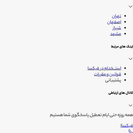
زندگی
تهران
اصفهان
شیراز
مشهد
لینک های مرتبط
استــخدام در فیکسا
قوانین و مقررات
پشتیبانی
کانال های ارتباطی
همه روزه حتی ایام تعطیل پاسخگوی شما هستیم
فیکسا
|