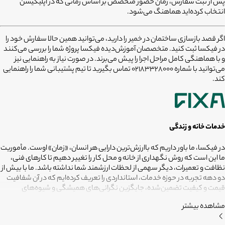
پس از ثبت سفارش، زمان حضور متخصص بر اساس زمانی که در اپلیکیشن
انتخاب کرده‌اید هماهنگ می‌شود.
اگر قصد
بازسازی ساختمان در خمیر
را دارید، می‌توانید همین حالا سفارش خود را
در فیکسا ثبت کنید. متخصصان آموزش‌دیده فیکسا پروژه شما را بررسی می‌کنند
و با هماهنگی کامل مراحل اجرا را پیش می‌برند. در صورت نیاز به راهنمایی نیز
می‌توانید با شماره
02183328000
تماس بگیرید تا تیم پشتیبانی شما را راهنمایی
کند.
خدمات خانه و زندگی
در فیکسا، ما باور داریم که باارزش‌ترین دارایی هر انسان، «زمان» اوست. مأموریت
ما این است که روش نگهداری از خانه و محل کار را تغییر دهیم تا کارهای فنی،
نظافت و تعمیرات، دیگر سهمی از لحظات ارزشمند شما نداشته باشد. ما با بیش از
دو دهه تجربه در حوزه خدمات، استانداردی را تعریف کرده‌ایم که در آن شفافیت
قیمت و کیفیت تضمین‌شده، جایگزین نگرانی‌های همیشگی و شیوه‌های
غیرقابل‌اطمینان شده است. تعهد ما این است که مسئولیت کارهای شما را به
مشاهده بیشتر
متخصصانی بسپاریم که از فیلترهای سخت‌گیرانه رد شده‌اند تا نتیجه نهایی،
دقیقاً همان فضای امن و بی‌دغدغه‌ای باشد که همیشه برای آرامش خود