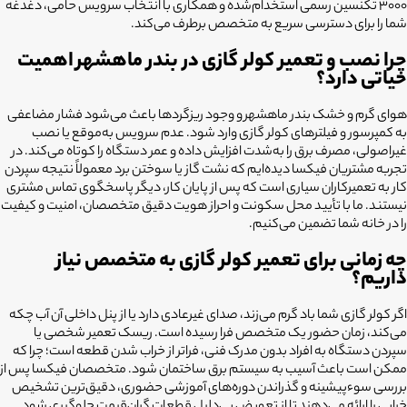
۳۰۰۰ تکنسین رسمی استخدام‌شده و همکاری با انتخاب سرویس حامی، دغدغه
شما را برای دسترسی سریع به متخصص برطرف می‌کند.
چرا نصب و تعمیر کولر گازی در بندر ماهشهر اهمیت
حیاتی دارد؟
هوای گرم و خشک بندر ماهشهر و وجود ریزگردها باعث می‌شود فشار مضاعفی
به کمپرسور و فیلترهای کولر گازی وارد شود. عدم سرویس به‌موقع یا نصب
غیراصولی، مصرف برق را به‌شدت افزایش داده و عمر دستگاه را کوتاه می‌کند. در
تجربه مشتریان فیکسا دیده‌ایم که نشت گاز یا سوختن برد معمولاً نتیجه سپردن
کار به تعمیرکاران سیاری است که پس از پایان کار، دیگر پاسخگوی تماس مشتری
نیستند. ما با تأیید محل سکونت و احراز هویت دقیق متخصصان، امنیت و کیفیت
را در خانه شما تضمین می‌کنیم.
چه زمانی برای تعمیر کولر گازی به متخصص نیاز
داریم؟
اگر کولر گازی شما باد گرم می‌زند، صدای غیرعادی دارد یا از پنل داخلی آن آب چکه
می‌کند، زمان حضور یک متخصص فرا رسیده است. ریسک تعمیر شخصی یا
سپردن دستگاه به افراد بدون مدرک فنی، فراتر از خراب شدن قطعه است؛ چرا که
ممکن است باعث آسیب به سیستم برق ساختمان شود. متخصصان فیکسا پس از
بررسی سوءپیشینه و گذراندن دوره‌های آموزشی حضوری، دقیق‌ترین تشخیص