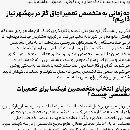
رعایت شده است تا دغدغه‌ای بابت کیفیت تعمیرات نداشته باشید.
چه زمانی به متخصص تعمیر اجاق گاز در بهشهر نیاز
داریم؟
نگرانی از نشت گاز، زرد سوختن شعله یا کار نکردن فندک، از جمله مواردی است که
آرامش خانواده را در آشپزخانه سلب می‌کند. در تجربه مشتریان فیکسا دیده‌ایم که
برخی قبلاً دستگاه را به تعمیرکاران غیررسمی سپرده‌اند، اما به دلیل تشخیص
اشتباه خرابی دستگاه، مشکل پس از مدت کوتاهی دوباره بازگشته است.
متخصصین ما با بررسی تخصص، مهارت و سوابق فعالیت، به‌دقت غربالگری
شده‌اند و پس از احراز مدارک هویتی و سوءپیشینه، برای ارائه خدمات اعزام
می‌شوند. اگر اجاق گاز شما دچار افت فشار شده یا شعله‌ها به‌سختی روشن
می‌شوند، حضور یک تکنسین رسمی که محل سکونت و حساب بانکی‌اش تأیید
شده، بهترین راهکار برای ایمنی خانه شماست.
مزایای انتخاب متخصصین فیکسا برای تعمیرات
تخصصی چیست؟
ترس از تعویض بی‌دلیل قطعات یا استفاده از قطعات غیراصل، بسیاری از کاربران
را در انتخاب تعمیرکار مردد می‌کند. در فیکسا، تمامی متخصصین دوره‌های
آموزش تخصصی حضوری را گذرانده‌اند و متعهد به تضمین قطعات اصلی
هستند. ما با ۹۰ دفتر خدماتی فعال، اعزام سریع متخصص را در سه شیفت صبح،