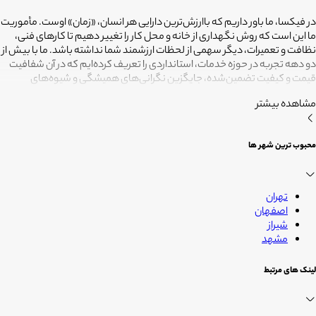
در فیکسا، ما باور داریم که باارزش‌ترین دارایی هر انسان، «زمان» اوست. مأموریت
ما این است که روش نگهداری از خانه و محل کار را تغییر دهیم تا کارهای فنی،
نظافت و تعمیرات، دیگر سهمی از لحظات ارزشمند شما نداشته باشد. ما با بیش از
دو دهه تجربه در حوزه خدمات، استانداردی را تعریف کرده‌ایم که در آن شفافیت
قیمت و کیفیت تضمین‌شده، جایگزین نگرانی‌های همیشگی و شیوه‌های
غیرقابل‌اطمینان شده است. تعهد ما این است که مسئولیت کارهای شما را به
مشاهده بیشتر
متخصصانی بسپاریم که از فیلترهای سخت‌گیرانه رد شده‌اند تا نتیجه نهایی،
دقیقاً همان فضای امن و بی‌دغدغه‌ای باشد که همیشه برای آرامش خود
می‌خواستید. هدف ما در فیکسا روشن است: انجام حرفه‌ای کارهای خانه برای
محبوب ترین شهر ها
آنکه شما فرصت بیشتری برای زندگی کردن داشته باشید؛ فیکسا، زمانی برای
زندگی
تهران
اصفهان
شیراز
مشهد
لینک های مرتبط