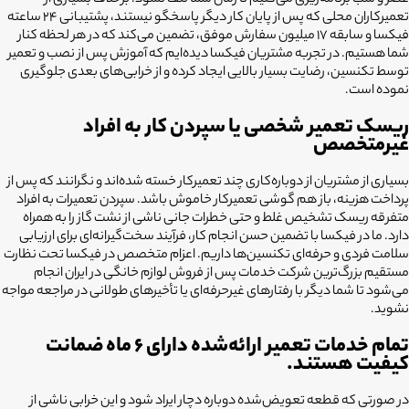
عصر و شب برنامه‌ریزی می‌کنیم تا زمان شما تلف نشود. برخلاف بسیاری از
تعمیرکاران محلی که پس از پایان کار دیگر پاسخگو نیستند، پشتیبانی ۲۴ ساعته
فیکسا و سابقه ۱۷ میلیون سفارش موفق، تضمین می‌کند که در هر لحظه کنار
شما هستیم. در تجربه مشتریان فیکسا دیده‌ایم که آموزش پس از نصب و تعمیر
توسط تکنسین، رضایت بسیار بالایی ایجاد کرده و از خرابی‌های بعدی جلوگیری
نموده است.
ریسک تعمیر شخصی یا سپردن کار به افراد
غیرمتخصص
بسیاری از مشتریان از دوباره‌کاری چند تعمیرکار خسته شده‌اند و نگرانند که پس از
پرداخت هزینه، باز هم گوشی تعمیرکار خاموش باشد. سپردن تعمیرات به افراد
متفرقه ریسک تشخیص غلط و حتی خطرات جانی ناشی از نشت گاز را به همراه
دارد. ما در فیکسا با تضمین حسن انجام کار، فرآیند سخت‌گیرانه‌ای برای ارزیابی
سلامت فردی و حرفه‌ای تکنسین‌ها داریم. اعزام متخصص در فیکسا تحت نظارت
مستقیم بزرگ‌ترین شرکت خدمات پس از فروش لوازم خانگی در ایران انجام
می‌شود تا شما دیگر با رفتارهای غیرحرفه‌ای یا تأخیرهای طولانی در مراجعه مواجه
نشوید.
تمام خدمات تعمیر ارائه‌شده دارای ۶ ماه ضمانت
کیفیت هستند.
در صورتی که قطعه تعویض‌شده دوباره دچار ایراد شود و این خرابی ناشی از