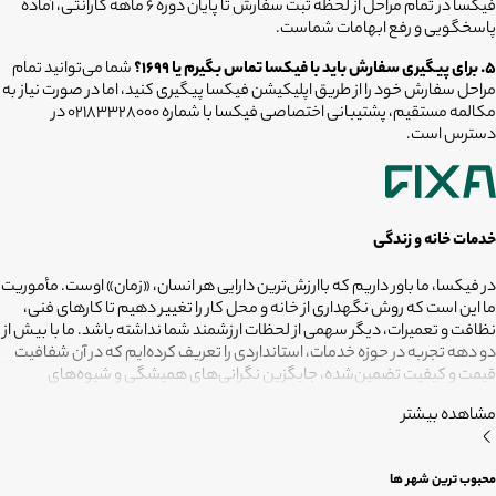
فیکسا در تمام مراحل از لحظه ثبت سفارش تا پایان دوره ۶ ماهه گارانتی، آماده
پاسخگویی و رفع ابهامات شماست.
۵. برای پیگیری سفارش باید با فیکسا تماس بگیرم یا ۱۶۹۹؟
شما می‌توانید تمام
مراحل سفارش خود را از طریق اپلیکیشن فیکسا پیگیری کنید، اما در صورت نیاز به
مکالمه مستقیم، پشتیبانی اختصاصی فیکسا با شماره ۰۲۱۸۳۳۲۸۰۰۰ در
دسترس است.
خدمات خانه و زندگی
در فیکسا، ما باور داریم که باارزش‌ترین دارایی هر انسان، «زمان» اوست. مأموریت
ما این است که روش نگهداری از خانه و محل کار را تغییر دهیم تا کارهای فنی،
نظافت و تعمیرات، دیگر سهمی از لحظات ارزشمند شما نداشته باشد. ما با بیش از
دو دهه تجربه در حوزه خدمات، استانداردی را تعریف کرده‌ایم که در آن شفافیت
قیمت و کیفیت تضمین‌شده، جایگزین نگرانی‌های همیشگی و شیوه‌های
غیرقابل‌اطمینان شده است. تعهد ما این است که مسئولیت کارهای شما را به
مشاهده بیشتر
متخصصانی بسپاریم که از فیلترهای سخت‌گیرانه رد شده‌اند تا نتیجه نهایی،
دقیقاً همان فضای امن و بی‌دغدغه‌ای باشد که همیشه برای آرامش خود
می‌خواستید. هدف ما در فیکسا روشن است: انجام حرفه‌ای کارهای خانه برای
محبوب ترین شهر ها
آنکه شما فرصت بیشتری برای زندگی کردن داشته باشید؛ فیکسا، زمانی برای