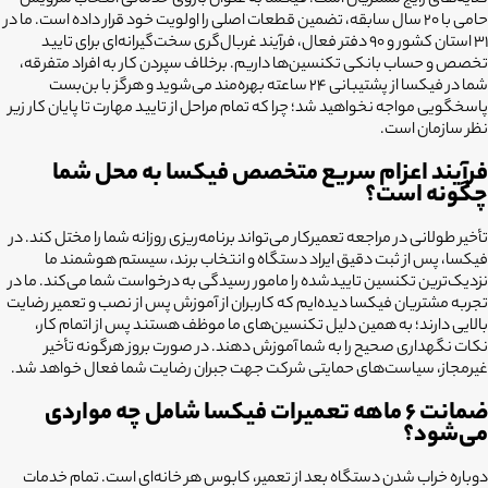
گلایه‌های رایج مشتریان است. فیکسا به عنوان بازوی خدماتی انتخاب سرویس
حامی با ۲۰ سال سابقه، تضمین قطعات اصلی را اولویت خود قرار داده است. ما در
۳۱ استان کشور و ۹۰ دفتر فعال، فرآیند غربال‌گری سخت‌گیرانه‌ای برای تایید
تخصص و حساب بانکی تکنسین‌ها داریم. برخلاف سپردن کار به افراد متفرقه،
شما در فیکسا از پشتیبانی ۲۴ ساعته بهره‌مند می‌شوید و هرگز با بن‌بست
پاسخگویی مواجه نخواهید شد؛ چرا که تمام مراحل از تایید مهارت تا پایان کار زیر
نظر سازمان است.
فرآیند اعزام سریع متخصص فیکسا به محل شما
چگونه است؟
تأخیر طولانی در مراجعه تعمیرکار می‌تواند برنامه‌ریزی روزانه شما را مختل کند. در
فیکسا، پس از ثبت دقیق ایراد دستگاه و انتخاب برند، سیستم هوشمند ما
نزدیک‌ترین تکنسین تاییدشده را مامور رسیدگی به درخواست شما می‌کند. ما در
تجربه مشتریان فیکسا دیده‌ایم که کاربران از آموزش پس از نصب و تعمیر رضایت
بالایی دارند؛ به همین دلیل تکنسین‌های ما موظف هستند پس از اتمام کار،
نکات نگهداری صحیح را به شما آموزش دهند. در صورت بروز هرگونه تأخیر
غیرمجاز، سیاست‌های حمایتی شرکت جهت جبران رضایت شما فعال خواهد شد.
ضمانت ۶ ماهه تعمیرات فیکسا شامل چه مواردی
می‌شود؟
دوباره خراب شدن دستگاه بعد از تعمیر، کابوس هر خانه‌ای است. تمام خدمات