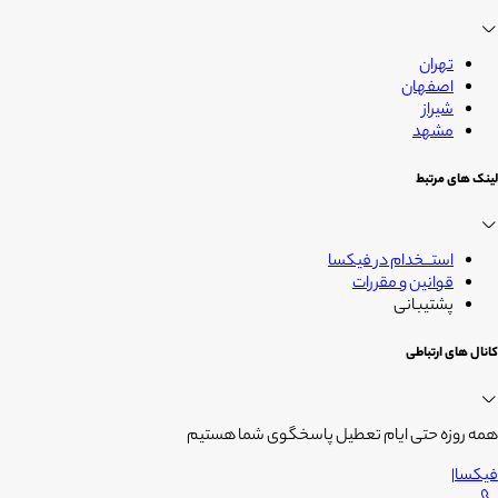
زندگی
تهران
اصفهان
شیراز
مشهد
لینک های مرتبط
استــخدام در فیکسا
قوانین و مقررات
پشتیبانی
کانال های ارتباطی
همه روزه حتی ایام تعطیل پاسخگوی شما هستیم
فیکسا
|