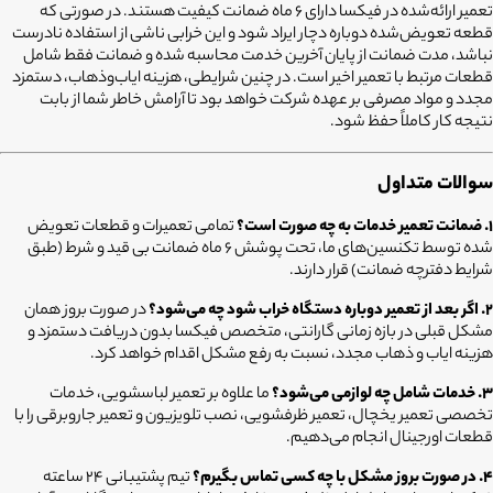
تعمیر ارائه‌شده در فیکسا دارای ۶ ماه ضمانت کیفیت هستند. در صورتی که
قطعه تعویض‌شده دوباره دچار ایراد شود و این خرابی ناشی از استفاده نادرست
نباشد، مدت ضمانت از پایان آخرین خدمت محاسبه شده و ضمانت فقط شامل
قطعات مرتبط با تعمیر اخیر است. در چنین شرایطی، هزینه ایاب‌وذهاب، دستمزد
مجدد و مواد مصرفی بر عهده شرکت خواهد بود تا آرامش خاطر شما از بابت
نتیجه کار کاملاً حفظ شود.
سوالات متداول
۱. ضمانت تعمیر خدمات به چه صورت است؟
تمامی تعمیرات و قطعات تعویض
شده توسط تکنسین‌های ما، تحت پوشش ۶ ماه ضمانت بی قید و شرط (طبق
شرایط دفترچه ضمانت) قرار دارند.
۲. اگر بعد از تعمیر دوباره دستگاه خراب شود چه می‌شود؟
در صورت بروز همان
مشکل قبلی در بازه زمانی گارانتی، متخصص فیکسا بدون دریافت دستمزد و
هزینه ایاب و ذهاب مجدد، نسبت به رفع مشکل اقدام خواهد کرد.
۳. خدمات شامل چه لوازمی می‌شود؟
ما علاوه بر تعمیر لباسشویی، خدمات
تخصصی تعمیر یخچال، تعمیر ظرفشویی، نصب تلویزیون و تعمیر جاروبرقی را با
قطعات اورجینال انجام می‌دهیم.
۴. در صورت بروز مشکل با چه کسی تماس بگیرم؟
تیم پشتیبانی ۲۴ ساعته