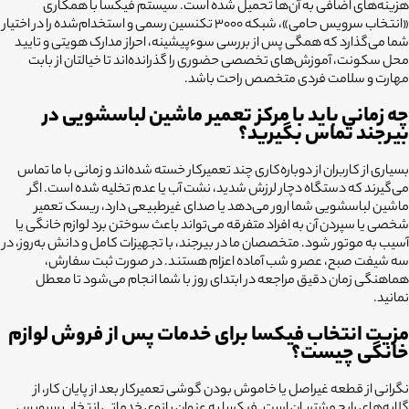
هزینه‌های اضافی به آن‌ها تحمیل شده است. سیستم فیکسا با همکاری
«انتخاب سرویس حامی»، شبکه ۳۰۰۰ تکنسین رسمی و استخدام‌شده را در اختیار
شما می‌گذارد که همگی پس از بررسی سوءپیشینه، احراز مدارک هویتی و تایید
محل سکونت، آموزش‌های تخصصی حضوری را گذرانده‌اند تا خیالتان از بابت
مهارت و سلامت فردی متخصص راحت باشد.
چه زمانی باید با مرکز تعمیر ماشین لباسشویی در
بیرجند تماس بگیرید؟
بسیاری از کاربران از دوباره‌کاری چند تعمیرکار خسته شده‌اند و زمانی با ما تماس
می‌گیرند که دستگاه دچار لرزش شدید، نشت آب یا عدم تخلیه شده است. اگر
ماشین لباسشویی شما ارور می‌دهد یا صدای غیرطبیعی دارد، ریسک تعمیر
شخصی یا سپردن آن به افراد متفرقه می‌تواند باعث سوختن برد لوازم خانگی یا
آسیب به موتور شود. متخصصان ما در بیرجند، با تجهیزات کامل و دانش به‌روز، در
سه شیفت صبح، عصر و شب آماده اعزام هستند. در صورت ثبت سفارش،
هماهنگی زمان دقیق مراجعه در ابتدای روز با شما انجام می‌شود تا معطل
نمانید.
مزیت انتخاب فیکسا برای خدمات پس از فروش لوازم
خانگی چیست؟
نگرانی از قطعه غیراصل یا خاموش بودن گوشی تعمیرکار بعد از پایان کار، از