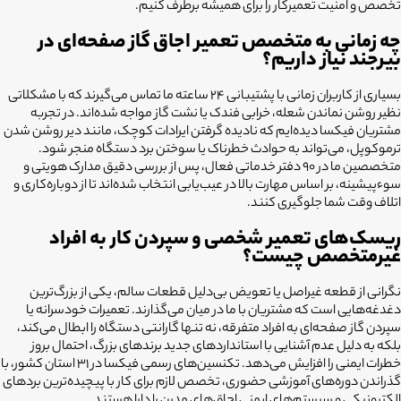
تخصص و امنیت تعمیرکار را برای همیشه برطرف کنیم.
چه زمانی به متخصص تعمیر اجاق گاز صفحه‌ای در
بیرجند نیاز داریم؟
بسیاری از کاربران زمانی با پشتیبانی ۲۴ ساعته ما تماس می‌گیرند که با مشکلاتی
نظیر روشن نماندن شعله، خرابی فندک یا نشت گاز مواجه شده‌اند. در تجربه
مشتریان فیکسا دیده‌ایم که نادیده گرفتن ایرادات کوچک، مانند دیر روشن شدن
ترموکوپل، می‌تواند به حوادث خطرناک یا سوختن برد دستگاه منجر شود.
متخصصین ما در ۹۰ دفتر خدماتی فعال، پس از بررسی دقیق مدارک هویتی و
سوءپیشینه، بر اساس مهارت بالا در عیب‌یابی انتخاب شده‌اند تا از دوباره‌کاری و
اتلاف وقت شما جلوگیری کنند.
ریسک‌های تعمیر شخصی و سپردن کار به افراد
غیرمتخصص چیست؟
نگرانی از قطعه غیراصل یا تعویض بی‌دلیل قطعات سالم، یکی از بزرگ‌ترین
دغدغه‌هایی است که مشتریان با ما در میان می‌گذارند. تعمیرات خودسرانه یا
سپردن گاز صفحه‌ای به افراد متفرقه، نه تنها گارانتی دستگاه را ابطال می‌کند،
بلکه به دلیل عدم آشنایی با استانداردهای جدید برندهای بزرگ، احتمال بروز
خطرات ایمنی را افزایش می‌دهد. تکنسین‌های رسمی فیکسا در ۳۱ استان کشور، با
گذراندن دوره‌های آموزشی حضوری، تخصص لازم برای کار با پیچیده‌ترین بردهای