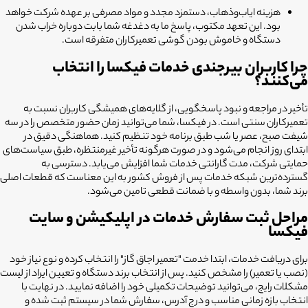
هزینه ایاب‌وذهاب، دستمزد مجدد و مواد مصرفی بر عهده شرکت خواهد
بود. این تعهد مکتوب، پاسخ ما به دغدغه شما بابت دوباره خراب شدن
دستگاه و خاموش بودن گوشی تعمیرکاران متفرقه است.
چرا کاربران بیرجندی خدمات فیکسا را انتخاب
می‌کنند؟
تأخیر در مراجعه و نبود پاسخگویی، از گلایه‌های همیشگی کاربران نسبت به
تعمیرکاران سنتی است. در فیکسا، شما می‌توانید زمان حضور متخصص را در سه
شیفت صبح، عصر یا شب طبق برنامه خود تنظیم کنید. هماهنگی دقیق در
ابتدای روز انجام می‌شود و در صورت هرگونه تأخیر غیرمنتظره، طبق سیاست‌های
حمایتی شرکت، مدت گارانتی خدمات شما افزایش می‌یابد. دسترسی به
گسترده‌ترین شبکه خدمات پس از فروش کشور به این معناست که قطعات اصلی
برند شما، بدون واسطه و با ضمانت قطعی تامین می‌شود.
مراحل ثبت سفارش خدمات در اپلیکیشن و سایت
فیکسا
برای دریافت خدمات، ابتدا خدمت "تعمیر اجاق گاز" را انتخاب کرده و نوع نیاز خود
(نصب یا تعمیر) را مشخص کنید. پس از انتخاب برند دستگاه و تعیین ایراد از لیست
مشکلات رایج، می‌توانید توضیحات تکمیلی خود را اضافه نمایید. در نهایت با
انتخاب بازه زمانی مناسب و درج آدرس، سفارش شما در سیستم ثبت شده و