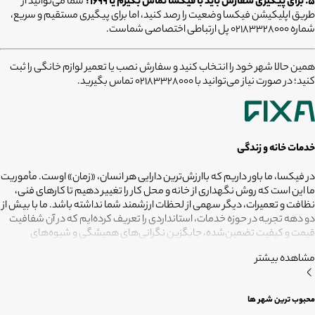
۵. برای پیگیری سفارش باید با فیکسا تماس بگیرم یا ۱۶۹۹؟
شما می‌توانید از
طریق اپلیکیشن فیکسا وضعیت را رصد کنید، اما برای پیگیری مستقیم و سریع،
شماره ۰۲۱۸۳۳۲۸۰۰۰ پل ارتباطی اختصاصی شماست.
همین حالا شهر خود را انتخاب کنید و سفارش نصب یا تعمیر لوازم خانگی را ثبت
کنید؛ در صورت نیاز می‌توانید با 02183328000 تماس بگیرید.
خدمات خانه و زندگی
در فیکسا، ما باور داریم که باارزش‌ترین دارایی هر انسان، «زمان» اوست. مأموریت
ما این است که روش نگهداری از خانه و محل کار را تغییر دهیم تا کارهای فنی،
نظافت و تعمیرات، دیگر سهمی از لحظات ارزشمند شما نداشته باشد. ما با بیش از
دو دهه تجربه در حوزه خدمات، استانداردی را تعریف کرده‌ایم که در آن شفافیت
قیمت و کیفیت تضمین‌شده، جایگزین نگرانی‌های همیشگی و شیوه‌های
غیرقابل‌اطمینان شده است. تعهد ما این است که مسئولیت کارهای شما را به
مشاهده بیشتر
متخصصانی بسپاریم که از فیلترهای سخت‌گیرانه رد شده‌اند تا نتیجه نهایی،
دقیقاً همان فضای امن و بی‌دغدغه‌ای باشد که همیشه برای آرامش خود
می‌خواستید. هدف ما در فیکسا روشن است: انجام حرفه‌ای کارهای خانه برای
محبوب ترین شهر ها
آنکه شما فرصت بیشتری برای زندگی کردن داشته باشید؛ فیکسا، زمانی برای