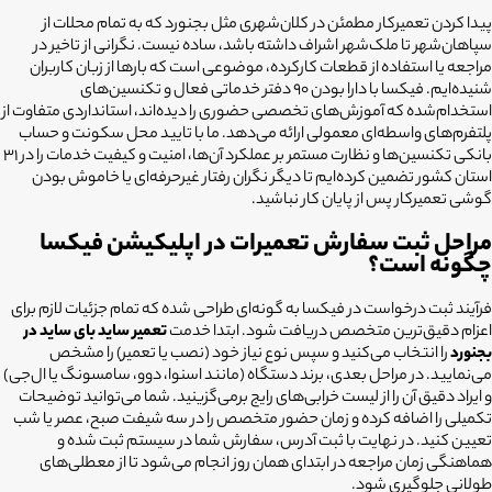
پیدا کردن تعمیرکار مطمئن در کلان‌شهری مثل بجنورد که به تمام محلات از
سپاهان‌شهر تا ملک‌شهر اشراف داشته باشد، ساده نیست. نگرانی از تاخیر در
مراجعه یا استفاده از قطعات کارکرده، موضوعی است که بارها از زبان کاربران
شنیده‌ایم. فیکسا با دارا بودن ۹۰ دفتر خدماتی فعال و تکنسین‌های
استخدام‌شده که آموزش‌های تخصصی حضوری را دیده‌اند، استانداردی متفاوت از
پلتفرم‌های واسطه‌ای معمولی ارائه می‌دهد. ما با تایید محل سکونت و حساب
بانکی تکنسین‌ها و نظارت مستمر بر عملکرد آن‌ها، امنیت و کیفیت خدمات را در ۳۱
استان کشور تضمین کرده‌ایم تا دیگر نگران رفتار غیرحرفه‌ای یا خاموش بودن
گوشی تعمیرکار پس از پایان کار نباشید.
مراحل ثبت سفارش تعمیرات در اپلیکیشن فیکسا
چگونه است؟
فرآیند ثبت درخواست در فیکسا به گونه‌ای طراحی شده که تمام جزئیات لازم برای
اعزام دقیق‌ترین متخصص دریافت شود. ابتدا خدمت
تعمیر ساید بای ساید در
بجنورد
را انتخاب می‌کنید و سپس نوع نیاز خود (نصب یا تعمیر) را مشخص
می‌نمایید. در مراحل بعدی، برند دستگاه (مانند اسنوا، دوو، سامسونگ یا ال‌جی)
و ایراد دقیق آن را از لیست خرابی‌های رایج برمی‌گزینید. شما می‌توانید توضیحات
تکمیلی را اضافه کرده و زمان حضور متخصص را در سه شیفت صبح، عصر یا شب
تعیین کنید. در نهایت با ثبت آدرس، سفارش شما در سیستم ثبت شده و
هماهنگی زمان مراجعه در ابتدای همان روز انجام می‌شود تا از معطلی‌های
طولانی جلوگیری شود.