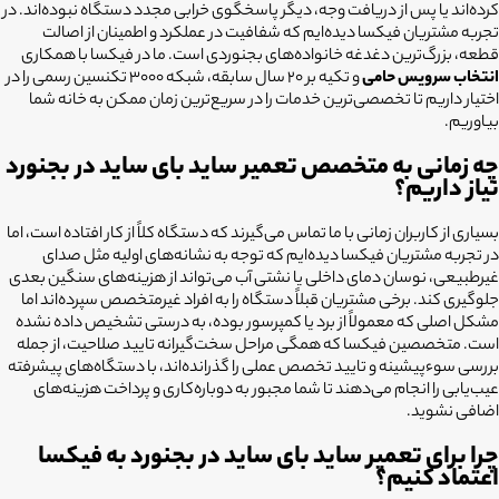
کرده‌اند یا پس از دریافت وجه، دیگر پاسخگوی خرابی مجدد دستگاه نبوده‌اند. در
تجربه مشتریان فیکسا دیده‌ایم که شفافیت در عملکرد و اطمینان از اصالت
قطعه، بزرگ‌ترین دغدغه خانواده‌های بجنوردی است. ما در فیکسا با همکاری
انتخاب سرویس حامی
و تکیه بر ۲۰ سال سابقه، شبکه ۳۰۰۰ تکنسین رسمی را در
اختیار داریم تا تخصصی‌ترین خدمات را در سریع‌ترین زمان ممکن به خانه شما
بیاوریم.
چه زمانی به متخصص تعمیر ساید بای ساید در بجنورد
نیاز داریم؟
بسیاری از کاربران زمانی با ما تماس می‌گیرند که دستگاه کلاً از کار افتاده است، اما
در تجربه مشتریان فیکسا دیده‌ایم که توجه به نشانه‌های اولیه مثل صدای
غیرطبیعی، نوسان دمای داخلی یا نشتی آب می‌تواند از هزینه‌های سنگین بعدی
جلوگیری کند. برخی مشتریان قبلاً دستگاه را به افراد غیرمتخصص سپرده‌اند اما
مشکل اصلی که مع
مولاً از برد یا کمپرسور بوده، به درستی تشخیص داده نشده
است. متخصصین فیکسا که همگی مراحل سخت‌گیرانه تایید صلاحیت، از جمله
بررسی سوءپیشینه و تایید تخصص عملی را گذرانده‌اند، با دستگاه‌های پیشرفته
عیب‌یابی را انجام می‌دهند تا شما مجبور به دوباره‌کاری و پرداخت هزینه‌های
ا
ضافی نشوید.
چرا برای تعمیر ساید بای ساید در بجنورد به فیکسا
اعتماد کنیم؟