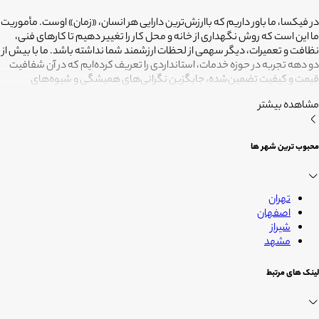
در فیکسا، ما باور داریم که باارزش‌ترین دارایی هر انسان، «زمان» اوست. مأموریت
ما این است که روش نگهداری از خانه و محل کار را تغییر دهیم تا کارهای فنی،
نظافت و تعمیرات، دیگر سهمی از لحظات ارزشمند شما نداشته باشد. ما با بیش از
دو دهه تجربه در حوزه خدمات، استانداردی را تعریف کرده‌ایم که در آن شفافیت
قیمت و کیفیت تضمین‌شده، جایگزین نگرانی‌های همیشگی و شیوه‌های
غیرقابل‌اطمینان شده است. تعهد ما این است که مسئولیت کارهای شما را به
مشاهده بیشتر
متخصصانی بسپاریم که از فیلترهای سخت‌گیرانه رد شده‌اند تا نتیجه نهایی،
دقیقاً همان فضای امن و بی‌دغدغه‌ای باشد که همیشه برای آرامش خود
می‌خواستید. هدف ما در فیکسا روشن است: انجام حرفه‌ای کارهای خانه برای
محبوب ترین شهر ها
آنکه شما فرصت بیشتری برای زندگی کردن داشته باشید؛ فیکسا، زمانی برای
زندگی
تهران
اصفهان
شیراز
مشهد
لینک های مرتبط