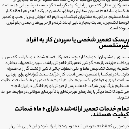
عصر و شب برنامه‌ریزی می‌کنیم تا زمان شما تلف نشود. برخلاف بسیاری از
تعمیرکاران محلی که پس از پایان کار دیگر پاسخگو نیستند، پشتیبانی ۲۴ ساعته
فیکسا و سابقه ۱۷ میلیون سفارش موفق، تضمین می‌کند که در هر لحظه کنار
شما هستیم. در تجربه مشتریان فیکسا دیده‌ایم که آموزش پس از نصب و تعمیر
توسط تکنسین، رضایت بسیار بالایی ایجاد کرده و از خرابی‌های بعدی جلوگیری
نموده است.
ریسک تعمیر شخصی یا سپردن کار به افراد
غیرمتخصص
بسیاری از مشتریان از دوباره‌کاری چند تعمیرکار خسته شده‌اند و نگرانند که پس از
پرداخت هزینه، باز هم گوشی تعمیرکار خاموش باشد. سپردن تعمیرات به افراد
متفرقه ریسک تشخیص غلط و حتی خطرات جانی ناشی از نشت گاز را به همراه
دارد. ما در فیکسا با تضمین حسن انجام کار، فرآیند سخت‌گیرانه‌ای برای ارزیابی
سلامت فردی و حرفه‌ای تکنسین‌ها داریم. اعزام متخصص در فیکسا تحت نظارت
مستقیم بزرگ‌ترین شرکت خدمات پس از فروش لوازم خانگی در ایران انجام
می‌شود تا شما دیگر با رفتارهای غیرحرفه‌ای یا تأخیرهای طولانی در مراجعه مواجه
نشوید.
تمام خدمات تعمیر ارائه‌شده دارای ۶ ماه ضمانت
کیفیت هستند.
در صورتی که قطعه تعویض‌شده دوباره دچار ایراد شود و این خرابی ناشی از