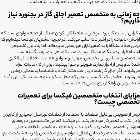
رعایت شده است تا دغدغه‌ای بابت کیفیت تعمیرات نداشته باشید.
چه زمانی به متخصص تعمیر اجاق گاز در بجنورد نیاز
داریم؟
نگرانی از نشت گاز، زرد سوختن شعله یا کار نکردن فندک، از جمله مواردی است که
آرامش خانواده را در آشپزخانه سلب می‌کند. در تجربه مشتریان فیکسا دیده‌ایم که
برخی قبلاً دستگاه را به تعمیرکاران غیررسمی سپرده‌اند، اما به دلیل تشخیص
اشتباه خرابی دستگاه، مشکل پس از مدت کوتاهی دوباره بازگشته است.
متخصصین ما با بررسی تخصص، مهارت و سوابق فعالیت، به‌دقت غربالگری
شده‌اند و پس از احراز مدارک هویتی و سوءپیشینه، برای ارائه خدمات اعزام
می‌شوند. اگر اجاق گاز شما دچار افت فشار شده یا شعله‌ها به‌سختی روشن
می‌شوند، حضور یک تکنسین رسمی که محل سکونت و حساب بانکی‌اش تأیید
شده، بهترین راهکار برای ایمنی خانه شماست.
مزایای انتخاب متخصصین فیکسا برای تعمیرات
تخصصی چیست؟
ترس از تعویض بی‌دلیل قطعات یا استفاده از قطعات غیراصل، بسیاری از کاربران
را در انتخاب تعمیرکار مردد می‌کند. در فیکسا، تمامی متخصصین دوره‌های
آموزش تخصصی حضوری را گذرانده‌اند و متعهد به تضمین قطعات اصلی
هستند. ما با ۹۰ دفتر خدماتی فعال، اعزام سریع متخصص را در سه شیفت صبح،