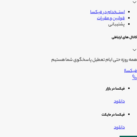
استــخدام در فیکسا
قوانین و مقررات
پشتیبانی
کانال های ارتباطی
همه روزه حتی ایام تعطیل پاسخگوی شما هستیم
فیکسا
|
فیکسا در بازار
دانلود
فیکسا در مایکت
دانلود