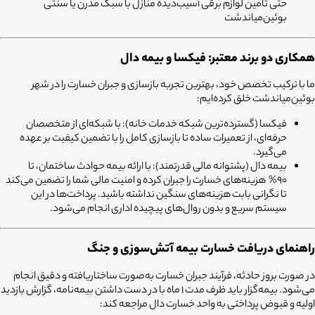
حتی تامین لوازم برقی آسیب‌دیده منازل با سبک مدرن یا سنتی
بوئین‌میاندشت
همکاری دو برند معتبر: فیکسا و بیمه دال
ما با ترکیب تخصص خود، بهترین تجربه بازسازی و جبران خسارت را در شهر
بوئین‌میاندشت خلق کرده‌ایم:
فیکسا (گسترده‌ترین شبکه خدمات خانه):
با شبکه‌ای از متخصصان
حرفه‌ای، از تعمیرات ساده تا بازسازی کامل را با تضمین کیفیت بر عهده
می‌گیرد.
بیمه دال (پشتوانه مالی قدرتمند):
با ارائه بیمه حوادث ساختمان، تا
90% هزینه‌های خسارت را جبران کرده و امنیت مالی شما را تضمین می‌کند
تا نگرانی بابت هزینه‌های سنگین نداشته باشید. پرداخت‌ها در این
سیستم سریع و بدون روال‌های پیچیده اداری انجام می‌شود.
راهنمای دریافت خسارت بیمه آتش‌سوزی و جنگ
در صورت بروز حادثه، فرآیند جبران خسارت به‌صورت ساختاریافته و دقیق انجام
می‌شود. بیمه‌گزار باید ظرف مدت 1 ماه با در دست داشتن بیمه‌نامه، گزارش بازدید
اولیه و قبوض پرداختی به واحد خسارت دال مراجعه کند: