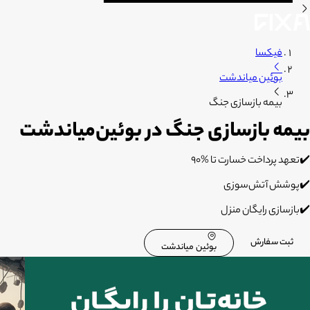
فیکسا
بوئین میاندشت
بیمه بازسازی جنگ
بیمه بازسازی جنگ در بوئین‌میاندشت
✔️تعهد پرداخت خسارت تا %۹۰
✔️پوشش آتش‌سوزی
✔️بازسازی رایگان منزل
ثبت سفارش
بوئین میاندشت