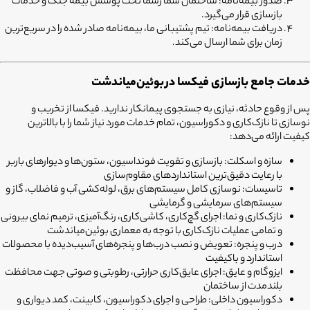
صدور بیمه‌نامه:
ساختمان شما رسماً تحت پوشش بیمه جنگ و خدمات
بازسازی قرار می‌گیرد.
دریافت بیمه‌نامه:
تیم پشتیبانی ما، بیمه‌نامه صادر شده را در سریع‌ترین
زمان برای شما ارسال می‌کند.
خدمات جامع بازسازی فیکسا در
بوئین‌میاندشت
پس از وقوع حادثه، نیازی به جستجوی پیمانکار ندارید. فیکسا از تخریب و
نوسازی تا نازک‌کاری و دکوراسیون، تمام خدمات مورد نیاز شما را با بالاترین
کیفیت ارائه می‌دهد:
سازه و اسکلت:
بازسازی و تقویت فونداسیون، ستون‌ها و دیوارهای باربر
با رعایت دقیق‌ترین استانداردهای مقاوم‌سازی
تاسیسات:
نوسازی کامل سیستم‌های برق، لوله‌کشی آب و فاضلاب، گاز و
سیستم‌های سرمایشی و گرمایشی
نازک‌کاری و نما:
اجرای گچ‌کاری، کاشی‌کاری، رنگ‌آمیزی، ترمیم نمای بیرونی
و تمامی عملیات نازک‌کاری با توجه به معماری بوئین‌میاندشت
درب و پنجره:
تعویض و نصب درب‌ها و پنجره‌های آسیب‌دیده با محصولات
استاندارد و باکیفیت
ایزوگام و عایق:
اجرای عایق‌کاری حرارتی، رطوبتی و صوتی جهت محافظت
بلندمدت از ساختمان
دکوراسیون داخلی:
طراحی و اجرای دکوراسیون، کابینت، کمد دیواری و