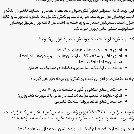
پوشش‌ها و تعهدات این بیمه‌نامه شامل چه مواردی است؟
این بیمه‌نامه خطراتی نظیر آتش‌سوزی، صاعقه، انفجار و
خسارت ناشی از جنگ
را
تحت پوشش قرار می‌دهد. موارد تحت پوشش شامل ساختمان، تجهیزات و اثاثیه
منزل است. همچنین خسارات وارد شده به اشخاص ثالث نیز از طریق پوشش
مسئولیت مدنی قابل جبران می‌باشد.
کدام بخش‌های خانه تحت پوشش خسارت قرار می‌گیرند؟
اجزای خارجی: دیوارها، بام‌ها و نورگیرها
اجزای داخلی: سقف، کف، پارتیشن‌ها، درب و پنجره‌ها، راه‌پله‌ها،
آسانسورها و لوله‌کشی‌ها
مشاعات: پارکینگ، آسانسور و فضاهای مشترک ساختمان
چه ساختمان‌ها و اموالی تحت پوشش این بیمه قرار نمی‌گیرند؟
ساختمان‌های خشتی و گلی با قدمت بالای 40 سال
اثاثیه مرتبط با کسب درآمد (مانند دار قالی یا تجهیزات کشاورزی)
ساختمان‌های فاقد پروانه ساخت قانونی
(توجه: در این بیمه کالاها با ارزش واقعی بیمه می‌شوند. اگر مالی کمتر از قیمت
واقعی بیمه شود، پرداخت خسارت نیز به همان نسبت محاسبه خواهد شد).
آیا می‌توانم از متخصصان فیکسا بدون داشتن بیمه دال استفاده کنم؟