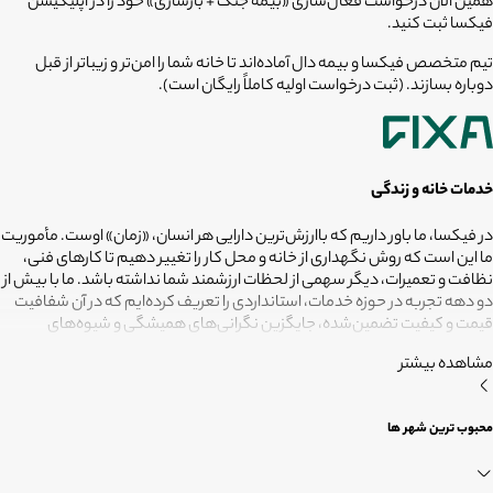
همین الان درخواست فعال‌سازی «بیمه جنگ + بازسازی» خود را در اپلیکیشن
فیکسا ثبت کنید.
تیم متخصص فیکسا و بیمه دال آماده‌اند تا خانه شما را امن‌تر و زیباتر از قبل
دوباره بسازند. (ثبت درخواست اولیه کاملاً رایگان است).
خدمات خانه و زندگی
در فیکسا، ما باور داریم که باارزش‌ترین دارایی هر انسان، «زمان» اوست. مأموریت
ما این است که روش نگهداری از خانه و محل کار را تغییر دهیم تا کارهای فنی،
نظافت و تعمیرات، دیگر سهمی از لحظات ارزشمند شما نداشته باشد. ما با بیش از
دو دهه تجربه در حوزه خدمات، استانداردی را تعریف کرده‌ایم که در آن شفافیت
قیمت و کیفیت تضمین‌شده، جایگزین نگرانی‌های همیشگی و شیوه‌های
غیرقابل‌اطمینان شده است. تعهد ما این است که مسئولیت کارهای شما را به
مشاهده بیشتر
متخصصانی بسپاریم که از فیلترهای سخت‌گیرانه رد شده‌اند تا نتیجه نهایی،
دقیقاً همان فضای امن و بی‌دغدغه‌ای باشد که همیشه برای آرامش خود
می‌خواستید. هدف ما در فیکسا روشن است: انجام حرفه‌ای کارهای خانه برای
محبوب ترین شهر ها
آنکه شما فرصت بیشتری برای زندگی کردن داشته باشید؛ فیکسا، زمانی برای
زندگی