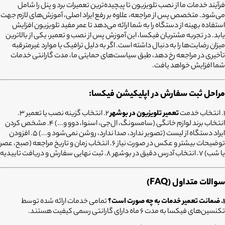
فرآیند خدمات ما از نصب تلویزیون تا پیچیده‌ترین تعمیرات برد و پنل را شامل
می‌شود. متخصص پس از مراجعه، علاوه بر رفع ایراد اصلی، آموزش‌های لازم جهت
استفاده بهینه از دستگاه را به شما ارائه می‌دهد تا عمر مفید تلویزیون افزایش
یابد. در تجربه مشتریان فیکسا، این آموزش پس از نصب و تعمیر، یکی از بالاترین
میزان رضایت‌ها را به دنبال داشته است. اگر به دلیل ترافیک یا موارد غیرمترقبه
تأخیری در مراجعه رخ دهد، طبق سیاست‌های حمایتی ما، مدت گارانتی خدمات
شما افزایش خواهد یافت.
مراحل ثبت سفارش در اپلیکیشن فیکسا:
۱. انتخاب خدمت
تعمیر تلویزیون در بوشهر
۲. انتخاب گزینه نصب یا تعمیر ۳.
انتخاب برند لوازم خانگی (سامسونگ، ال‌جی، اسنوا، دوو و...) ۴. مشخص کردن
ایراد دستگاه از لیست (تصویر ندارد، صدا ندارد، روشن نمی‌شود و...) ۵. افزودن
توضیحات بیشتر و عکس در صورت نیاز ۶. انتخاب زمان و تاریخ مراجعه (صبح، عصر
یا شب) ۷. انتخاب آدرس دقیق در بوشهر ۸. ثبت نهایی سفارش و دریافت تاییدیه
سوالات متداول (FAQ)
۱. ضمانت تعمیر خدمات به چه صورت است؟
تمامی خدمات ارائه شده توسط
تکنسین‌های فیکسا به مدت ۶ ماه دارای گارانتی رسمی کیفیت هستند.