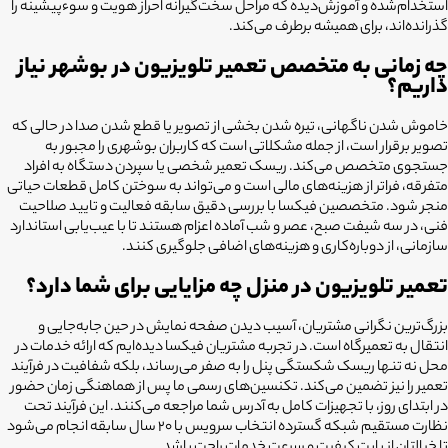
استخدام‌شده و آموزش‌دیده که مراحل سخت‌گیرانه احراز هویت و سوءپیشینه را
گذرانده‌اند، برای همیشه برطرف می‌کند.
چه زمانی به متخصص تعمیر تلویزیون در بوشهر نیاز
داریم؟
خاموش شدن ناگهانی، تیره شدن بخشی از تصویر یا قطع شدن صدا در حالی که
تصویر برقرار است، از جمله مشکلاتی است که کاربران بوشهری را مجبور به
جستجوی متخصص می‌کند. ریسک تعمیر شخصی یا سپردن دستگاه به افراد
متفرقه، فراتر از هزینه‌های مالی است و می‌تواند به سوختن کامل قطعات حیاتی
منجر شود. متخصصین فیکسا با بررسی دقیق سابقه فعالیت و تایید صلاحیت
فنی، در سه شیفت صبح، عصر و شب آماده اعزام هستند تا با عیب‌یابی استاندارد
سازمانی، از دوباره‌کاری و هزینه‌های اضافی جلوگیری کنند.
تعمیر تلویزیون در منزل چه مزایایی برای شما دارد؟
بزرگ‌ترین نگرانی مشتریان، آسیب دیدن صفحه نمایش در حین جابه‌جایی و
انتقال به تعمیرگاه است. در تجربه مشتریان فیکسا دیده‌ایم که ارائه خدمات در
محل نه تنها ریسک شکستگی پنل را به صفر می‌رساند، بلکه شفافیت در فرآیند
تعمیر را نیز تضمین می‌کند. تکنسین‌های رسمی ما پس از هماهنگی زمان حضور
در ابتدای روز، با تجهیزات کامل به آدرس شما مراجعه می‌کنند. این فرآیند تحت
نظارت مستقیم شبکه گسترده انتخاب سرویس با ۲۰ سال سابقه انجام می‌شود