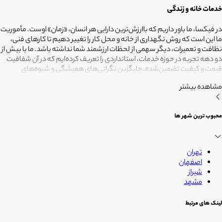
خدمات خانه و زندگی
در فیکسا، ما باور داریم که باارزش‌ترین دارایی هر انسان، «زمان» اوست. مأموریت
ما این است که روش نگهداری از خانه و محل کار را تغییر دهیم تا کارهای فنی،
نظافت و تعمیرات، دیگر سهمی از لحظات ارزشمند شما نداشته باشد. ما با بیش از
دو دهه تجربه در حوزه خدمات، استانداردی را تعریف کرده‌ایم که در آن شفافیت
قیمت و کیفیت تضمین‌شده، جایگزین نگرانی‌های همیشگی و شیوه‌های
غیرقابل‌اطمینان شده است. تعهد ما این است که مسئولیت کارهای شما را به
مشاهده بیشتر
متخصصانی بسپاریم که از فیلترهای سخت‌گیرانه رد شده‌اند تا نتیجه نهایی،
دقیقاً همان فضای امن و بی‌دغدغه‌ای باشد که همیشه برای آرامش خود
می‌خواستید. هدف ما در فیکسا روشن است: انجام حرفه‌ای کارهای خانه برای
محبوب ترین شهر ها
آنکه شما فرصت بیشتری برای زندگی کردن داشته باشید؛ فیکسا، زمانی برای
زندگی
تهران
اصفهان
شیراز
مشهد
لینک های مرتبط