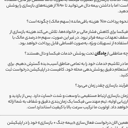
بله، خدمات بازسازی و تعمیرات فیکسا به‌صورت کاملاً مستقل نیز قابل استفاده
است؛ اما با داشتن بیمه دال می‌توانید تا 90% از هزینه‌های بازسازی را پوشش
دهید.
نحوه پرداخت 10%
هزینه باقی‌مانده (سهم مالک) چگونه است؟
فیکسا برای کاهش فشار مالی بر خانواده‌ها، تلاش می‌کند هزینه بازسازی از
سقف تعهدات بیمه فراتر نرود. در غیر این صورت، سهم 10 درصدی مالک با
استفاده از تسهیلات ویژه، به‌صورت اقساطی قابل پرداخت خواهد بود.
چه مناطقی از
چادگان
تحت پوشش خدمات فیکسا و دال هستند؟
ما در تلاشیم خدمات خود را به تمامی مناطق آسیب‌دیده گسترش دهیم. برای
استعلام دقیق پوشش‌دهی محله خود، کافیست در اپلیکیشن درخواست ثبت
کنید.
فرآیند بازسازی چقدر زمان می‌برد؟
زمان بازسازی ارتباط مستقیمی با وسعت و شدت خسارت دارد. پس از بازدید و
ارزیابی اولیه، تیم مهندسی فیکسا یک زمان‌بندی دقیق و شفاف به شما ارائه
خواهد داد. اولویت ما ترکیب سرعت بالا با کیفیت استاندارد است.
همین الان درخواست فعال‌سازی «بیمه جنگ + بازسازی» خود را در اپلیکیشن