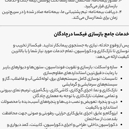
صدور بیمه‌نامه:
ساختمان شما رسماً تحت پوشش بیمه جنگ و خدمات
بازسازی قرار می‌گیرد.
دریافت بیمه‌نامه:
تیم پشتیبانی ما، بیمه‌نامه صادر شده را در سریع‌ترین
زمان برای شما ارسال می‌کند.
خدمات جامع بازسازی فیکسا در
چادگان
پس از وقوع حادثه، نیازی به جستجوی پیمانکار ندارید. فیکسا از تخریب و
نوسازی تا نازک‌کاری و دکوراسیون، تمام خدمات مورد نیاز شما را با بالاترین
کیفیت ارائه می‌دهد:
سازه و اسکلت:
بازسازی و تقویت فونداسیون، ستون‌ها و دیوارهای باربر
با رعایت دقیق‌ترین استانداردهای مقاوم‌سازی
تاسیسات:
نوسازی کامل سیستم‌های برق، لوله‌کشی آب و فاضلاب، گاز و
سیستم‌های سرمایشی و گرمایشی
نازک‌کاری و نما:
اجرای گچ‌کاری، کاشی‌کاری، رنگ‌آمیزی، ترمیم نمای بیرونی
و تمامی عملیات نازک‌کاری با توجه به معماری چادگان
درب و پنجره:
تعویض و نصب درب‌ها و پنجره‌های آسیب‌دیده با محصولات
استاندارد و باکیفیت
ایزوگام و عایق:
اجرای عایق‌کاری حرارتی، رطوبتی و صوتی جهت محافظت
بلندمدت از ساختمان
دکوراسیون داخلی:
طراحی و اجرای دکوراسیون، کابینت، کمد دیواری و