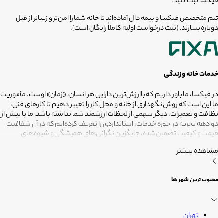
فیکسا ثبت کنید.
تیم متخصص فیکسا و بیمه دال آماده‌اند تا خانه شما را امن‌تر و زیباتر از قبل
دوباره بسازند. (ثبت درخواست اولیه کاملاً رایگان است).
خدمات خانه و زندگی
در فیکسا، ما باور داریم که باارزش‌ترین دارایی هر انسان، «زمان» اوست. مأموریت
ما این است که روش نگهداری از خانه و محل کار را تغییر دهیم تا کارهای فنی،
نظافت و تعمیرات، دیگر سهمی از لحظات ارزشمند شما نداشته باشد. ما با بیش از
دو دهه تجربه در حوزه خدمات، استانداردی را تعریف کرده‌ایم که در آن شفافیت
قیمت و کیفیت تضمین‌شده، جایگزین نگرانی‌های همیشگی و شیوه‌های
غیرقابل‌اطمینان شده است. تعهد ما این است که مسئولیت کارهای شما را به
مشاهده بیشتر
متخصصانی بسپاریم که از فیلترهای سخت‌گیرانه رد شده‌اند تا نتیجه نهایی،
دقیقاً همان فضای امن و بی‌دغدغه‌ای باشد که همیشه برای آرامش خود
می‌خواستید. هدف ما در فیکسا روشن است: انجام حرفه‌ای کارهای خانه برای
محبوب ترین شهر ها
آنکه شما فرصت بیشتری برای زندگی کردن داشته باشید؛ فیکسا، زمانی برای
زندگی
تهران