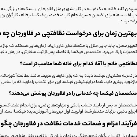
سپردن کلید خانه به یک غریبه در کلان‌شهری مثل
فلاورجان
، ریسک‌های بزرگی به ه
دریافت سفته برای تضمین حسن انجام کار. متخصصان فیکسا برخلاف کارگران روزمزد
رقم بزنند.
بهترین زمان برای درخواست نظافتچی در فلاورجان چه
تغییر فصل، جابه‌جایی منزل یا مشغله‌های کاری زیاد، زمان‌هایی هستند که نیا
تعمیرات را بالا می‌برد. متخصص فیکسا بلافاصله پس از ثبت سفارش، در زمان دق
نظافتچی خانم یا آقا؛ کدام برای خانه شما مناسب‌تر است؟
در تجربه مشتریان فیکسا دیده‌ایم که برای کارهای ظریف مانند نظافت آشپزخانه 
بازخورد بهتری دارد. شما در اپلیکیشن فیکسا این حق انتخاب را دارید که بر اساس ن
متخصصان فیکسا چه خدماتی را در فلاورجان پوشش می‌دهند؟
متخصصان ما پس از تایید حساب بانکی و مهارت‌های فنی، برای انجام طیف گسترد
اجرای دقیق جزئیات مدنظر شما، اولویت اول نیروهای آموزش‌دیده فیکسا است. آن‌ه
فرآیند اعزام و ضمانت خدمات نظافت در فلاورجان چگو
بسیاری از کاربران نگران ناهماهنگی در زمان پایان کار یا تغییر رفتار متخصص ه