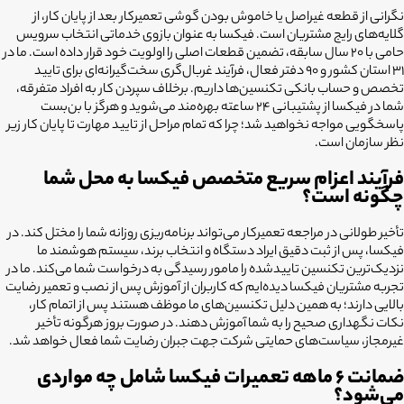
نگرانی از قطعه غیراصل یا خاموش بودن گوشی تعمیرکار بعد از پایان کار، از
گلایه‌های رایج مشتریان است. فیکسا به عنوان بازوی خدماتی انتخاب سرویس
حامی با ۲۰ سال سابقه، تضمین قطعات اصلی را اولویت خود قرار داده است. ما در
۳۱ استان کشور و ۹۰ دفتر فعال، فرآیند غربال‌گری سخت‌گیرانه‌ای برای تایید
تخصص و حساب بانکی تکنسین‌ها داریم. برخلاف سپردن کار به افراد متفرقه،
شما در فیکسا از پشتیبانی ۲۴ ساعته بهره‌مند می‌شوید و هرگز با بن‌بست
پاسخگویی مواجه نخواهید شد؛ چرا که تمام مراحل از تایید مهارت تا پایان کار زیر
نظر سازمان است.
فرآیند اعزام سریع متخصص فیکسا به محل شما
چگونه است؟
تأخیر طولانی در مراجعه تعمیرکار می‌تواند برنامه‌ریزی روزانه شما را مختل کند. در
فیکسا، پس از ثبت دقیق ایراد دستگاه و انتخاب برند، سیستم هوشمند ما
نزدیک‌ترین تکنسین تاییدشده را مامور رسیدگی به درخواست شما می‌کند. ما در
تجربه مشتریان فیکسا دیده‌ایم که کاربران از آموزش پس از نصب و تعمیر رضایت
بالایی دارند؛ به همین دلیل تکنسین‌های ما موظف هستند پس از اتمام کار،
نکات نگهداری صحیح را به شما آموزش دهند. در صورت بروز هرگونه تأخیر
غیرمجاز، سیاست‌های حمایتی شرکت جهت جبران رضایت شما فعال خواهد شد.
ضمانت ۶ ماهه تعمیرات فیکسا شامل چه مواردی
می‌شود؟