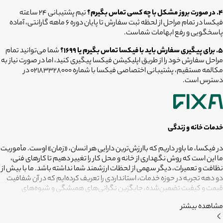
۴. در صورت بروز مشکل با چه کسی تماس بگیرم؟
تیم پشتیبانی ۲۴ ساعته
فیکسا در تمام مراحل از لحظه ثبت سفارش تا پایان دوره ۶ ماهه گارانتی، آماده
پاسخگویی و رفع ابهامات شماست.
۵. برای پیگیری سفارش باید با فیکسا تماس بگیرم یا ۱۶۹۹؟
شما می‌توانید تمام
مراحل سفارش خود را از طریق اپلیکیشن فیکسا پیگیری کنید، اما در صورت نیاز به
مکالمه مستقیم، پشتیبانی اختصاصی فیکسا با شماره ۰۲۱۸۳۳۲۸۰۰۰ در
دسترس است.
خدمات خانه و زندگی
در فیکسا، ما باور داریم که باارزش‌ترین دارایی هر انسان، «زمان» اوست. مأموریت
ما این است که روش نگهداری از خانه و محل کار را تغییر دهیم تا کارهای فنی،
نظافت و تعمیرات، دیگر سهمی از لحظات ارزشمند شما نداشته باشد. ما با بیش از
دو دهه تجربه در حوزه خدمات، استانداردی را تعریف کرده‌ایم که در آن شفافیت
قیمت و کیفیت تضمین‌شده، جایگزین نگرانی‌های همیشگی و شیوه‌های
غیرقابل‌اطمینان شده است. تعهد ما این است که مسئولیت کارهای شما را به
مشاهده بیشتر
متخصصانی بسپاریم که از فیلترهای سخت‌گیرانه رد شده‌اند تا نتیجه نهایی،
دقیقاً همان فضای امن و بی‌دغدغه‌ای باشد که همیشه برای آرامش خود