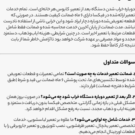
دوباره خراب شدن دستگاه بعد از تعمیر، کابوس هر خانه‌ای است. تمام خدمات
تعمیر ارائه‌شده در فیکسا دارای ۶ ماه ضمانت کیفیت هستند. در صورتی که
قطعه تعویض‌شده دوباره دچار ایراد شود و این خرابی ناشی از استفاده نادرست
نباشد، مدت ضمانت از پایان آخرین خدمت محاسبه شده و ضمانت فقط شامل
قطعات مرتبط با تعمیر اخیر است. در چنین شرایطی، هزینه ایاب‌وذهاب، دستمزد
مجدد و مواد مصرفی بر عهده شرکت خواهد بود تا آرامش خاطر شما از بابت
نتیجه کار کاملاً حفظ شود.
سوالات متداول
۱. ضمانت تعمیر خدمات به چه صورت است؟
تمامی تعمیرات و قطعات تعویض
شده توسط تکنسین‌های ما، تحت پوشش ۶ ماه ضمانت بی قید و شرط (طبق
شرایط دفترچه ضمانت) قرار دارند.
۲. اگر بعد از تعمیر دوباره دستگاه خراب شود چه می‌شود؟
در صورت بروز همان
مشکل قبلی در بازه زمانی گارانتی، متخصص فیکسا بدون دریافت دستمزد و
هزینه ایاب و ذهاب مجدد، نسبت به رفع مشکل اقدام خواهد کرد.
۳. خدمات شامل چه لوازمی می‌شود؟
ما علاوه بر تعمیر لباسشویی، خدمات
تخصصی تعمیر یخچال، تعمیر ظرفشویی، نصب تلویزیون و تعمیر جاروبرقی را با
قطعات اورجینال انجام می‌دهیم.