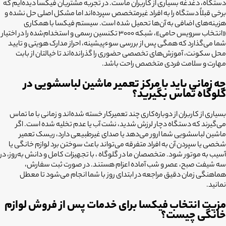
دستگاه، دغدغه بسیاری از کاربران ماست. در تجربه مشتریان فیکسا دیده‌ایم که
برخی قبلاً دستگاه را به افراد غیرمتخصص سپرده‌اند اما مشکل اصلی حل نشده و
هزینه‌های اضافی به آن‌ها تحمیل شده است. سیستم فیکسا با همکاری
«انتخاب سرویس حامی»، شبکه ۳۰۰۰ تکنسین رسمی و استخدام‌شده را در اختیار
شما می‌گذارد که همگی پس از بررسی سوءپیشینه، احراز مدارک هویتی و تایید
محل سکونت، آموزش‌های تخصصی حضوری را گذرانده‌اند تا خیالتان از بابت
مهارت و سلامت فردی متخصص راحت باشد.
چه زمانی باید با مرکز تعمیر ماشین لباسشویی در
گلوگاه تماس بگیرید؟
بسیاری از کاربران از دوباره‌کاری چند تعمیرکار خسته شده‌اند و زمانی با ما تماس
می‌گیرند که دستگاه دچار لرزش شدید، نشت آب یا عدم تخلیه شده است. اگر
ماشین لباسشویی شما ارور می‌دهد یا صدای غیرطبیعی دارد، ریسک تعمیر
شخصی یا سپردن آن به افراد متفرقه می‌تواند باعث سوختن برد لوازم خانگی یا
آسیب به موتور شود. متخصصان ما در گلوگاه ، با تجهیزات کامل و دانش به‌روز، در
سه شیفت صبح، عصر و شب آماده اعزام هستند. در صورت ثبت سفارش،
هماهنگی زمان دقیق مراجعه در ابتدای روز با شما انجام می‌شود تا معطل
نمانید.
مزیت انتخاب فیکسا برای خدمات پس از فروش لوازم
خانگی چیست؟