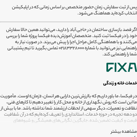
پس از ثبت سفارش، زمان حضور متخصص بر اساس زمانی که در اپلیکیشن
انتخاب کرده‌اید هماهنگ می‌شود.
اگر قصد
بازسازی ساختمان در حاجی آباد
را دارید، می‌توانید همین حالا سفارش
خود را در فیکسا ثبت کنید. متخصصان آموزش‌دیده فیکسا پروژه شما را بررسی
می‌کنند و با هماهنگی کامل مراحل اجرا را پیش می‌برند. در صورت نیاز به
راهنمایی نیز می‌توانید با شماره
02183328000
تماس بگیرید تا تیم پشتیبانی
شما را راهنمایی کند.
خدمات خانه و زندگی
در فیکسا، ما باور داریم که باارزش‌ترین دارایی هر انسان، «زمان» اوست. مأموریت
ما این است که روش نگهداری از خانه و محل کار را تغییر دهیم تا کارهای فنی،
نظافت و تعمیرات، دیگر سهمی از لحظات ارزشمند شما نداشته باشد. ما با بیش از
دو دهه تجربه در حوزه خدمات، استانداردی را تعریف کرده‌ایم که در آن شفافیت
قیمت و کیفیت تضمین‌شده، جایگزین نگرانی‌های همیشگی و شیوه‌های
غیرقابل‌اطمینان شده است. تعهد ما این است که مسئولیت کارهای شما را به
مشاهده بیشتر
متخصصانی بسپاریم که از فیلترهای سخت‌گیرانه رد شده‌اند تا نتیجه نهایی،