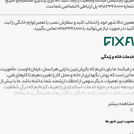
طریق اپلیکیشن فیکسا وضعیت را رصد کنید، اما برای پیگیری مستقیم و سریع،
شماره ۰۲۱۸۳۳۲۸۰۰۰ پل ارتباطی اختصاصی شماست.
همین حالا شهر خود را انتخاب کنید و سفارش نصب یا تعمیر لوازم خانگی را ثبت
کنید؛ در صورت نیاز می‌توانید با 02183328000 تماس بگیرید.
خدمات خانه و زندگی
در فیکسا، ما باور داریم که باارزش‌ترین دارایی هر انسان، «زمان» اوست. مأموریت
ما این است که روش نگهداری از خانه و محل کار را تغییر دهیم تا کارهای فنی،
نظافت و تعمیرات، دیگر سهمی از لحظات ارزشمند شما نداشته باشد. ما با بیش از
دو دهه تجربه در حوزه خدمات، استانداردی را تعریف کرده‌ایم که در آن شفافیت
قیمت و کیفیت تضمین‌شده، جایگزین نگرانی‌های همیشگی و شیوه‌های
غیرقابل‌اطمینان شده است. تعهد ما این است که مسئولیت کارهای شما را به
مشاهده بیشتر
متخصصانی بسپاریم که از فیلترهای سخت‌گیرانه رد شده‌اند تا نتیجه نهایی،
دقیقاً همان فضای امن و بی‌دغدغه‌ای باشد که همیشه برای آرامش خود
می‌خواستید. هدف ما در فیکسا روشن است: انجام حرفه‌ای کارهای خانه برای
محبوب ترین شهر ها
آنکه شما فرصت بیشتری برای زندگی کردن داشته باشید؛ فیکسا، زمانی برای
زندگی