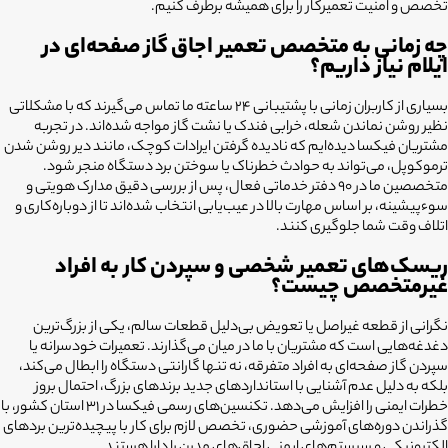
تخصص و امنیت تعمیرکار را برای همیشه برطرف کنیم.
چه زمانی به متخصص تعمیر اجاق گاز صفحه‌ای در
ایلام نیاز داریم؟
بسیاری از کاربران زمانی با پشتیبانی ۲۴ ساعته ما تماس می‌گیرند که با مشکلاتی
نظیر روشن نماندن شعله، خرابی فندک یا نشت گاز مواجه شده‌اند. در تجربه
مشتریان فیکسا دیده‌ایم که نادیده گرفتن ایرادات کوچک، مانند دیر روشن شدن
ترموکوپل، می‌تواند به حوادث خطرناک یا سوختن برد دستگاه منجر شود.
متخصصین ما در ۹۰ دفتر خدماتی فعال، پس از بررسی دقیق مدارک هویتی و
سوءپیشینه، بر اساس مهارت بالا در عیب‌یابی انتخاب شده‌اند تا از دوباره‌کاری و
اتلاف وقت شما جلوگیری کنند.
ریسک‌های تعمیر شخصی و سپردن کار به افراد
غیرمتخصص چیست؟
نگرانی از قطعه غیراصل یا تعویض بی‌دلیل قطعات سالم، یکی از بزرگ‌ترین
دغدغه‌هایی است که مشتریان با ما در میان می‌گذارند. تعمیرات خودسرانه یا
سپردن گاز صفحه‌ای به افراد متفرقه، نه تنها گارانتی دستگاه را ابطال می‌کند،
بلکه به دلیل عدم آشنایی با استانداردهای جدید برندهای بزرگ، احتمال بروز
خطرات ایمنی را افزایش می‌دهد. تکنسین‌های رسمی فیکسا در ۳۱ استان کشور، با
گذراندن دوره‌های آموزشی حضوری، تخصص لازم برای کار با پیچیده‌ترین بردهای