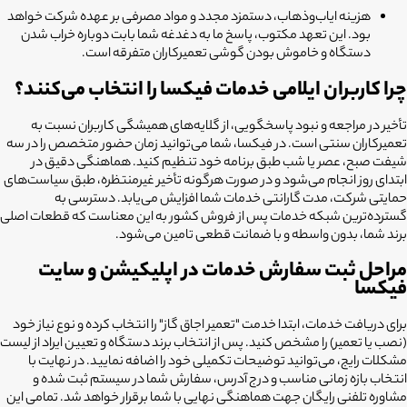
هزینه ایاب‌وذهاب، دستمزد مجدد و مواد مصرفی بر عهده شرکت خواهد
بود. این تعهد مکتوب، پاسخ ما به دغدغه شما بابت دوباره خراب شدن
دستگاه و خاموش بودن گوشی تعمیرکاران متفرقه است.
چرا کاربران ایلامی خدمات فیکسا را انتخاب می‌کنند؟
تأخیر در مراجعه و نبود پاسخگویی، از گلایه‌های همیشگی کاربران نسبت به
تعمیرکاران سنتی است. در فیکسا، شما می‌توانید زمان حضور متخصص را در سه
شیفت صبح، عصر یا شب طبق برنامه خود تنظیم کنید. هماهنگی دقیق در
ابتدای روز انجام می‌شود و در صورت هرگونه تأخیر غیرمنتظره، طبق سیاست‌های
حمایتی شرکت، مدت گارانتی خدمات شما افزایش می‌یابد. دسترسی به
گسترده‌ترین شبکه خدمات پس از فروش کشور به این معناست که قطعات اصلی
برند شما، بدون واسطه و با ضمانت قطعی تامین می‌شود.
مراحل ثبت سفارش خدمات در اپلیکیشن و سایت
فیکسا
برای دریافت خدمات، ابتدا خدمت "تعمیر اجاق گاز" را انتخاب کرده و نوع نیاز خود
(نصب یا تعمیر) را مشخص کنید. پس از انتخاب برند دستگاه و تعیین ایراد از لیست
مشکلات رایج، می‌توانید توضیحات تکمیلی خود را اضافه نمایید. در نهایت با
انتخاب بازه زمانی مناسب و درج آدرس، سفارش شما در سیستم ثبت شده و
مشاوره تلفنی رایگان جهت هماهنگی نهایی با شما برقرار خواهد شد. تمامی این