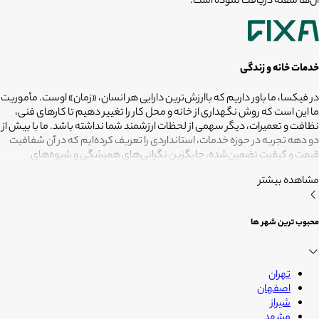
آن‌ها سفته دریافت نموده است.
خدمات خانه و زندگی
در فیکسا، ما باور داریم که باارزش‌ترین دارایی هر انسان، «زمان» اوست. مأموریت
ما این است که روش نگهداری از خانه و محل کار را تغییر دهیم تا کارهای فنی،
نظافت و تعمیرات، دیگر سهمی از لحظات ارزشمند شما نداشته باشد. ما با بیش از
دو دهه تجربه در حوزه خدمات، استانداردی را تعریف کرده‌ایم که در آن شفافیت
قیمت و کیفیت تضمین‌شده، جایگزین نگرانی‌های همیشگی و شیوه‌های
غیرقابل‌اطمینان شده است. تعهد ما این است که مسئولیت کارهای شما را به
مشاهده بیشتر
متخصصانی بسپاریم که از فیلترهای سخت‌گیرانه رد شده‌اند تا نتیجه نهایی،
دقیقاً همان فضای امن و بی‌دغدغه‌ای باشد که همیشه برای آرامش خود
می‌خواستید. هدف ما در فیکسا روشن است: انجام حرفه‌ای کارهای خانه برای
محبوب ترین شهر ها
آنکه شما فرصت بیشتری برای زندگی کردن داشته باشید؛ فیکسا، زمانی برای
زندگی
تهران
اصفهان
شیراز
مشهد