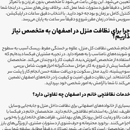
تعیین می‌شود. این روش باعث می‌شود تا متخصص بدون غر زدن و با تمرکز
کامل، دقیقاً طبق دستورات شما عمل کند. برخلاف روش‌های سنتی، در اینجا شما
کنترل کامل بر زمان و بودجه خود دارید. با انتخاب دقیق ساعات در اپلیکیشن،
سرویس شما در زمان مقرر شروع و دقیقاً سر ساعت به پایان می‌رسد.
چرا برای نظافت منزل در اصفهان به متخصص نیاز
داریم؟
انجام شخصی نظافت کل منزل، علاوه بر خستگی مفرط، ریسک آسیب به سطوح
و شوینده‌های نامناسب را به همراه دارد. در تجربه مشتریان فیکسا دیده‌ایم که
استفاده از متخصص آموزش‌دیده، کیفیت کار را دوچندان می‌کند. متخصصان
فیکسا پیش از شروع به کار، مراحل سخت‌گیرانه احراز هویت شامل بررسی
سوءپیشینه، تایید محل سکونت و دریافت سفته حسن انجام کار را پشت سر
گذاشته‌اند. این نظارت دقیق، امنیت و کیفیت را در خانه‌های اصفهان تضمین
می‌کند تا شما با آرامش به امور شخصی خود بپردازید.
خدمات نظافتچی خانم در اصفهان چه تفاوتی دارد؟
بسیاری از خانواده‌های اصفهانی برای نظافت داخل منزل و جابه‌جایی وسایل
ظریف، تمایل به استخدام نظافتچی خانم دارند. متخصصان خانم در فیکسا با
دقت بالا و رعایت کامل پروتکل‌های بهداشتی، ظرافت‌های خانه‌داری را به‌خوبی
اجرا می‌کنند. برخورد محترمانه و حرف‌شنوی از دستورات مشتری، از ویژگی‌های بارز
این متخصصان است که باعث می‌شود تمیزکاری دقیقاً مطابق سلیقه شما پیش