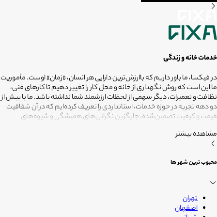
خدمات خانه و زندگی
در فیکسا، ما باور داریم که باارزش‌ترین دارایی هر انسان، «زمان» اوست. مأموریت
ما این است که روش نگهداری از خانه و محل کار را تغییر دهیم تا کارهای فنی،
نظافت و تعمیرات، دیگر سهمی از لحظات ارزشمند شما نداشته باشد. ما با بیش از
دو دهه تجربه در حوزه خدمات، استانداردی را تعریف کرده‌ایم که در آن شفافیت
قیمت و کیفیت تضمین‌شده، جایگزین نگرانی‌های همیشگی و شیوه‌های
غیرقابل‌اطمینان شده است. تعهد ما این است که مسئولیت کارهای شما را به
مشاهده بیشتر
متخصصانی بسپاریم که از فیلترهای سخت‌گیرانه رد شده‌اند تا نتیجه نهایی،
دقیقاً همان فضای امن و بی‌دغدغه‌ای باشد که همیشه برای آرامش خود
می‌خواستید. هدف ما در فیکسا روشن است: انجام حرفه‌ای کارهای خانه برای
محبوب ترین شهر ها
آنکه شما فرصت بیشتری برای زندگی کردن داشته باشید؛ فیکسا، زمانی برای
زندگی
تهران
اصفهان