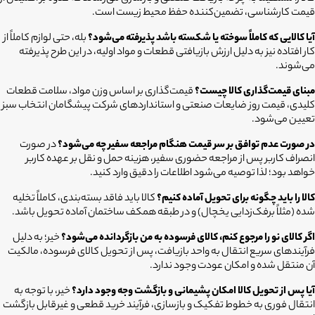
قیمت کارشناسی، تضمین‌کننده حفظ محیط زیست است.
آیا کالایی که کاملاً سوخته یا شکسته باشد پذیرفته می‌شود؟
بله، حتی لوازم کاملاً از
کار افتاده نیز به دلیل ارزش بازیافتی قطعات و مواد اولیه، در این طرح پذیرفته
می‌شوند.
مبنای قیمت‌گذاری کالا چیست؟
قیمت‌گذاری بر اساس وزن مواد، سلامت قطعات
کلیدی، قیمت روز ضایعات صنعتی و استانداردهای شرکت پیشگامان انتخاب سبز
تعیین می‌شود.
در صورت عدم توافق بر سر قیمت هنگام مراجعه سفیر چه می‌شود؟
در صورت
انصراف کاربر پس از مراجعه حضوری سفیر، هزینه حمل و نقل بر عهده کاربر
خواهد بود؛ لذا توصیه می‌شود اطلاعات را دقیق وارد کنید.
کالا را باید چگونه برای تحویل آماده کنیم؟
کالا باید فاقد بسته‌بندی، کاملاً تخلیه
شده (مثلاً برفک‌زدایی یخچال) و در طبقه همکف ساختمان آماده تحویل باشد.
اگر کالای نو را مرجوع کنم، کالای فرسوده به من بازگردانده می‌شود؟
خیر؛ به دلیل
فرآیندهای سریع انتقال به واحد بازیافت، پس از تحویل کالای فرسوده، مالکیت
آن منتقل شده و امکان عودت وجود ندارد.
آیا پس از تحویل کالا امکان پشیمانی و بازگشت وجه وجود دارد؟
خیر، با توجه به
انتقال فوری به خطوط تفکیک و بازسازی، فرآیند خرید قطعی و غیرقابل بازگشت