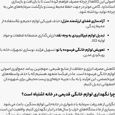
اصولی این کالاها از چرخه مصرف فراهم کرده است تا با بازیافت و بازسازی
استاندارد، گامی موثر در جهت حفظ محیط زیست و بازگشت سرمایه‌های ملی به
چرخه تولید برداشته شود.
آزادسازی فضای ارزشمند منزل:
حذف فیزیکی لوازم حجیم و بلااستفاده از
محیط زندگی.
تبدیل لوازم غیرکاربردی به وجه نقد:
ارزش‌گذاری منصفانه قطعات و مواد
اولیه کالا.
تعویض لوازم خانگی فرسوده با نو:
تسهیل فرآیند نوسازی تجهیزات خانه با
رویکردی مدرن.
کاهش مصرف انرژی و حفاظت از منابع طبیعی، مهم‌ترین پیامد جمع‌آوری اصولی
لوازم خانگی فرسوده است. ما در فیکسا متعهد هستیم که با حذف واسطه‌های
غیرتخصصی، این فرآیند را به یک تجربه حرفه‌ای و زیست‌محیطی برای شهروندان
اصفهانی تبدیل کنیم.
چرا نگهداری لوازم خانگی قدیمی در خانه اشتباه است؟
نگرانی از هدررفت سرمایه یا دشواری در جابه‌جایی لوازم سنگین، باعث می‌شود
بسیاری از ما دستگاه‌های خراب را سال‌ها در انبار نگهداری کنیم. واقعیت این است
که این وسایل علاوه بر اشغال فضا، در صورت استفاده، هزینه‌های برق سنگینی