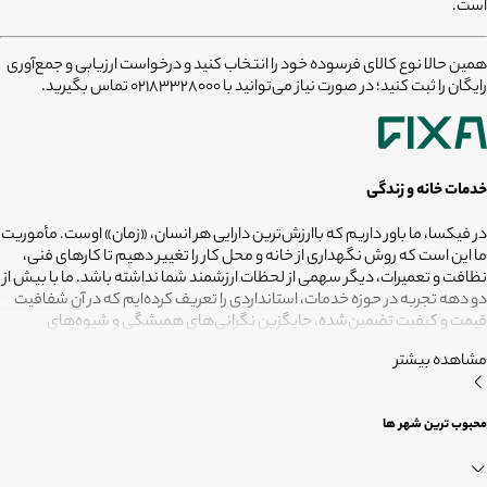
است.
همین حالا نوع کالای فرسوده خود را انتخاب کنید و درخواست ارزیابی و جمع‌آوری
رایگان را ثبت کنید؛ در صورت نیاز می‌توانید با 02183328000 تماس بگیرید.
خدمات خانه و زندگی
در فیکسا، ما باور داریم که باارزش‌ترین دارایی هر انسان، «زمان» اوست. مأموریت
ما این است که روش نگهداری از خانه و محل کار را تغییر دهیم تا کارهای فنی،
نظافت و تعمیرات، دیگر سهمی از لحظات ارزشمند شما نداشته باشد. ما با بیش از
دو دهه تجربه در حوزه خدمات، استانداردی را تعریف کرده‌ایم که در آن شفافیت
قیمت و کیفیت تضمین‌شده، جایگزین نگرانی‌های همیشگی و شیوه‌های
غیرقابل‌اطمینان شده است. تعهد ما این است که مسئولیت کارهای شما را به
مشاهده بیشتر
متخصصانی بسپاریم که از فیلترهای سخت‌گیرانه رد شده‌اند تا نتیجه نهایی،
دقیقاً همان فضای امن و بی‌دغدغه‌ای باشد که همیشه برای آرامش خود
می‌خواستید. هدف ما در فیکسا روشن است: انجام حرفه‌ای کارهای خانه برای
محبوب ترین شهر ها
آنکه شما فرصت بیشتری برای زندگی کردن داشته باشید؛ فیکسا، زمانی برای
زندگی