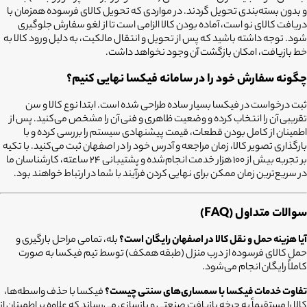
و بدون بسته‌بندی تحویل گردند. در مواردی که تحویل کالای فرسوده همزمان با
دریافت کالای نو است، آماده بودن کالا الزامی است تا از لغو سفارش جلوگیری
شود. توجه داشته باشید که پس از تحویل و انتقال مالکیت، به دلیل ورود کالا به
خط بازیافت، امکان بازگشت آن وجود نخواهد داشت.
چگونه سفارش خود را در سامانه فیکسا نهایی کنیم؟
ثبت درخواست در فیکسا بسیار ساده طراحی شده است. ابتدا نوع کالا و سن
تقریبی آن را انتخاب کرده و وضعیت ظاهری و فنی آن را مشخص می‌کنید. پس از
اطمینان از کامل بودن قطعات، قیمت پیشنهادی سیستم را بررسی کرده و با
بارگذاری تصویر کالا، زمان مراجعه و آدرس خود را در اصفهان ثبت می‌کنید. با تکیه
بر تجربه بیش از ۱۰۰ هزار خدمت انجام‌شده و پشتیبانی ۲۴ ساعته، کارشناسان ما
در سریع‌ترین زمان ممکن برای نهایی کردن فرآیند با شما در ارتباط خواهند بود.
سوالات متداول (FAQ)
آیا هزینه حمل و نقل کالا در اصفهان رایگان است؟
بله، تمامی مراحل بارگیری و
حمل کالای فرسوده از درب منزل (طبقه همکف) توسط تیم فیکسا به صورت
کاملاً رایگان انجام می‌شود.
تفاوت خدمات فیکسا با سمساری‌های سنتی چیست؟
فیکسا با حذف واسطه‌ها،
کالا را مستقیماً به چرخه بازیافت صنعتی و بازسازی می‌رساند که علاوه بر اطمینان از