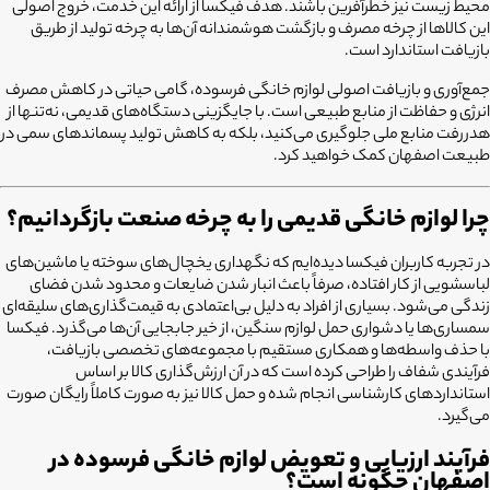
محیط زیست نیز خطرآفرین باشند. هدف فیکسا از ارائه این خدمت، خروج اصولی
این کالاها از چرخه مصرف و بازگشت هوشمندانه آن‌ها به چرخه تولید از طریق
بازیافت استاندارد است.
جمع‌آوری و بازیافت اصولی لوازم خانگی فرسوده، گامی حیاتی در کاهش مصرف
انرژی و حفاظت از منابع طبیعی است. با جایگزینی دستگاه‌های قدیمی، نه‌تنها از
هدررفت منابع ملی جلوگیری می‌کنید، بلکه به کاهش تولید پسماندهای سمی در
طبیعت اصفهان کمک خواهید کرد.
چرا لوازم خانگی قدیمی را به چرخه صنعت بازگردانیم؟
در تجربه کاربران فیکسا دیده‌ایم که نگهداری یخچال‌های سوخته یا ماشین‌های
لباسشویی از کار افتاده، صرفاً باعث انبار شدن ضایعات و محدود شدن فضای
زندگی می‌شود. بسیاری از افراد به دلیل بی‌اعتمادی به قیمت‌گذاری‌های سلیقه‌ای
سمساری‌ها یا دشواری حمل لوازم سنگین، از خیر جابجایی آن‌ها می‌گذرد. فیکسا
با حذف واسطه‌ها و همکاری مستقیم با مجموعه‌های تخصصی بازیافت،
فرآیندی شفاف را طراحی کرده است که در آن ارزش‌گذاری کالا بر اساس
استانداردهای کارشناسی انجام شده و حمل کالا نیز به صورت کاملاً رایگان صورت
می‌گیرد.
فرآیند ارزیابی و تعویض لوازم خانگی فرسوده در
اصفهان چگونه است؟