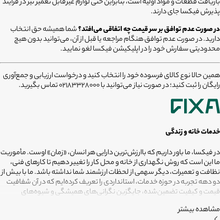
بازیافت قطعات و مواد اولیه است، بنابراین حتی لوازم غیرقابل تعمیر نیز در فرآیند
پذیرش فیکسا جای دارند.
در صورت عدم توافق بر سر قیمت چه اتفاقی می‌افتد؟
شما همیشه حق انتخاب
دارید. در صورت عدم توافق هنگام مراجعه یا قبل از آن، می‌توانید بدون هیچ
محدودیتی سفارش خود را در اپلیکیشن فیکسا لغو نمایید.
همین حالا نوع کالای فرسوده خود را انتخاب کنید و درخواست ارزیابی و جمع‌آوری
رایگان را ثبت کنید؛ در صورت نیاز می‌توانید با 02183328000 تماس بگیرید.
خدمات خانه و زندگی
در فیکسا، ما باور داریم که باارزش‌ترین دارایی هر انسان، «زمان» اوست. مأموریت
ما این است که روش نگهداری از خانه و محل کار را تغییر دهیم تا کارهای فنی،
نظافت و تعمیرات، دیگر سهمی از لحظات ارزشمند شما نداشته باشد. ما با بیش از
دو دهه تجربه در حوزه خدمات، استانداردی را تعریف کرده‌ایم که در آن شفافیت
قیمت و کیفیت تضمین‌شده، جایگزین نگرانی‌های همیشگی و شیوه‌های
غیرقابل‌اطمینان شده است. تعهد ما این است که مسئولیت کارهای شما را به
مشاهده بیشتر
متخصصانی بسپاریم که از فیلترهای سخت‌گیرانه رد شده‌اند تا نتیجه نهایی،