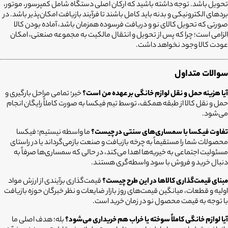
تحویل باشد. توجه داشته باشید که ارکان اصلی دستگاه شامل کمپرسور، موتور،
بردهای الکترونیکی و بدنه باید کامل باشند تا فرآیند بازیافت امکان‌پذیر باشد. در
صورتی که تحویل کالای نو و دریافت فرسوده همزمان باشد، آماده بودن کالا
الزامی است؛ چرا که پس از تحویل و انتقال مالکیت به مجموعه صنعتی، امکان
عودت کالا وجود نخواهد داشت.
سوالات متداول
آیا هزینه حمل و نقل لوازم خانگی بر عهده من است؟
خیر؛ تمامی مراحل بارگیری و
حمل‌ و نقل کالا از طبقه همکف، توسط تیم فیکسا به صورت کاملاً رایگان انجام
می‌شود.
تفاوت فیکسا با سمساری‌های سنتی در چیست؟
ما واسطه نیستیم؛ فیکسا
محصولات شما را مستقیماً به چرخه بازیافت و صنعت بازمی‌گرداند یا در راستای
مسئولیت اجتماعی به خیریه‌ها اهدا می‌کند، در حالی که سمساری‌ها صرفاً به
دنبال خرید و فروش با سود واسطه‌گری هستند.
مبنای قیمت‌گذاری کالاها در این طرح چیست؟
قیمت‌گذاری برآیندی از ارزش مواد
اولیه و قطعات، میانگین قیمت‌های روز بازار ضایعات و نظر خبرگان حوزه بازیافت
با توجه به قیمت محصول نو در زمان خرید است.
آیا لوازم خانگی کاملاً سوخته یا خراب هم خریداری می‌شود؟
بله؛ هدف اصلی ما