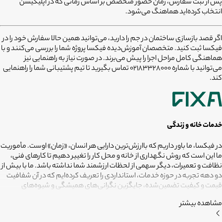
پس از ثبت سفارش، زمان حضور متخصص بر اساس زمانی که در اپلیکیشن
انتخاب کرده‌اید هماهنگ می‌شود.
اگر قصد
بازسازی ساختمان در جم
را دارید، می‌توانید همین حالا سفارش خود را در
فیکسا ثبت کنید. متخصصان آموزش‌دیده فیکسا پروژه شما را بررسی می‌کنند و با
هماهنگی کامل مراحل اجرا را پیش می‌برند. در صورت نیاز به راهنمایی نیز
می‌توانید با شماره
02183328000
تماس بگیرید تا تیم پشتیبانی شما را راهنمایی
کند.
خدمات خانه و زندگی
در فیکسا، ما باور داریم که باارزش‌ترین دارایی هر انسان، «زمان» اوست. مأموریت
ما این است که روش نگهداری از خانه و محل کار را تغییر دهیم تا کارهای فنی،
نظافت و تعمیرات، دیگر سهمی از لحظات ارزشمند شما نداشته باشد. ما با بیش از
دو دهه تجربه در حوزه خدمات، استانداردی را تعریف کرده‌ایم که در آن شفافیت
قیمت و کیفیت تضمین‌شده، جایگزین نگرانی‌های همیشگی و شیوه‌های
غیرقابل‌اطمینان شده است. تعهد ما این است که مسئولیت کارهای شما را به
مشاهده بیشتر
متخصصانی بسپاریم که از فیلترهای سخت‌گیرانه رد شده‌اند تا نتیجه نهایی،
دقیقاً همان فضای امن و بی‌دغدغه‌ای باشد که همیشه برای آرامش خود