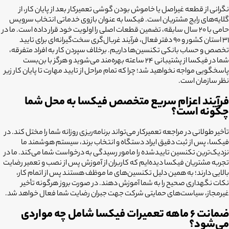
نگرانی از قطعه غیراصل یا خاموش بودن گوشی تعمیرکار بعد از پایان کار، از
گلایه‌های رایج مشتریان است. فیکسا به عنوان بازوی خدماتی انتخاب سرویس
حامی با ۲۰ سال سابقه، تضمین قطعات اصلی را اولویت خود قرار داده است. ما در
۳۱ استان کشور و ۹۰ دفتر فعال، فرآیند غربال‌گری سخت‌گیرانه‌ای برای تایید
تخصص و حساب بانکی تکنسین‌ها داریم. برخلاف سپردن کار به افراد متفرقه،
شما در فیکسا از پشتیبانی ۲۴ ساعته بهره‌مند می‌شوید و هرگز با بن‌بست
پاسخگویی مواجه نخواهید شد؛ چرا که تمام مراحل از تایید مهارت تا پایان کار زیر
نظر سازمان است.
فرآیند اعزام سریع متخصص فیکسا به محل شما
چگونه است؟
تأخیر طولانی در مراجعه تعمیرکار می‌تواند برنامه‌ریزی روزانه شما را مختل کند. در
فیکسا، پس از ثبت دقیق ایراد دستگاه و انتخاب برند، سیستم هوشمند ما
نزدیک‌ترین تکنسین تاییدشده را مامور رسیدگی به درخواست شما می‌کند. ما در
تجربه مشتریان فیکسا دیده‌ایم که کاربران از آموزش پس از نصب و تعمیر رضایت
بالایی دارند؛ به همین دلیل تکنسین‌های ما موظف هستند پس از اتمام کار،
نکات نگهداری صحیح را به شما آموزش دهند. در صورت بروز هرگونه تأخیر
غیرمجاز، سیاست‌های حمایتی شرکت جهت جبران رضایت شما فعال خواهد شد.
ضمانت ۶ ماهه تعمیرات فیکسا شامل چه مواردی
می‌شود؟