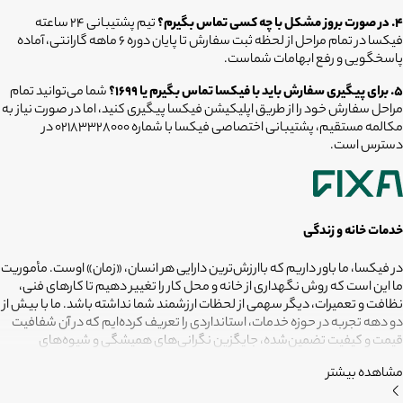
۴. در صورت بروز مشکل با چه کسی تماس بگیرم؟
تیم پشتیبانی ۲۴ ساعته
فیکسا در تمام مراحل از لحظه ثبت سفارش تا پایان دوره ۶ ماهه گارانتی، آماده
پاسخگویی و رفع ابهامات شماست.
۵. برای پیگیری سفارش باید با فیکسا تماس بگیرم یا ۱۶۹۹؟
شما می‌توانید تمام
مراحل سفارش خود را از طریق اپلیکیشن فیکسا پیگیری کنید، اما در صورت نیاز به
مکالمه مستقیم، پشتیبانی اختصاصی فیکسا با شماره ۰۲۱۸۳۳۲۸۰۰۰ در
دسترس است.
خدمات خانه و زندگی
در فیکسا، ما باور داریم که باارزش‌ترین دارایی هر انسان، «زمان» اوست. مأموریت
ما این است که روش نگهداری از خانه و محل کار را تغییر دهیم تا کارهای فنی،
نظافت و تعمیرات، دیگر سهمی از لحظات ارزشمند شما نداشته باشد. ما با بیش از
دو دهه تجربه در حوزه خدمات، استانداردی را تعریف کرده‌ایم که در آن شفافیت
قیمت و کیفیت تضمین‌شده، جایگزین نگرانی‌های همیشگی و شیوه‌های
غیرقابل‌اطمینان شده است. تعهد ما این است که مسئولیت کارهای شما را به
مشاهده بیشتر
متخصصانی بسپاریم که از فیلترهای سخت‌گیرانه رد شده‌اند تا نتیجه نهایی،
دقیقاً همان فضای امن و بی‌دغدغه‌ای باشد که همیشه برای آرامش خود