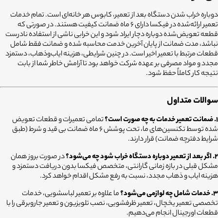
دوباره خراب شدن دستگاه بعد از تعمیر، کابوس هر خانه‌ای است. تمام خدمات
تعمیر ارائه‌شده در فیکسا دارای ۶ ماه ضمانت کیفیت هستند. در صورتی که
قطعه تعویض‌شده دوباره دچار ایراد شود و این خرابی ناشی از استفاده نادرست
نباشد، مدت ضمانت از پایان آخرین خدمت محاسبه شده و ضمانت فقط شامل
قطعات مرتبط با تعمیر اخیر است. در چنین شرایطی، هزینه ایاب‌وذهاب، دستمزد
مجدد و مواد مصرفی بر عهده شرکت خواهد بود تا آرامش خاطر شما از بابت
نتیجه کار کاملاً حفظ شود.
سوالات متداول
۱. ضمانت تعمیر خدمات به چه صورت است؟
تمامی تعمیرات و قطعات تعویض
شده توسط تکنسین‌های ما، تحت پوشش ۶ ماه ضمانت بی قید و شرط (طبق
شرایط دفترچه ضمانت) قرار دارند.
۲. اگر بعد از تعمیر دوباره دستگاه خراب شود چه می‌شود؟
در صورت بروز همان
مشکل قبلی در بازه زمانی گارانتی، متخصص فیکسا بدون دریافت دستمزد و
هزینه ایاب و ذهاب مجدد، نسبت به رفع مشکل اقدام خواهد کرد.
۳. خدمات شامل چه لوازمی می‌شود؟
ما علاوه بر تعمیر لباسشویی، خدمات
تخصصی تعمیر یخچال، تعمیر ظرفشویی، نصب تلویزیون و تعمیر جاروبرقی را با
قطعات اورجینال انجام می‌دهیم.