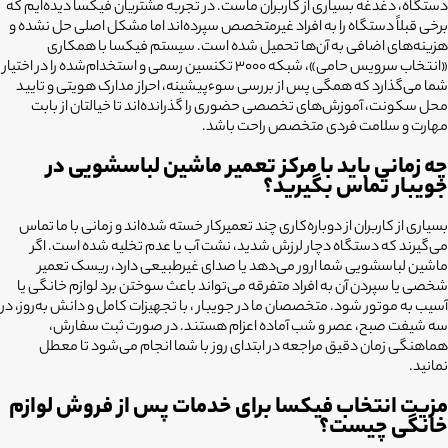
دستگاه، دغدغه بسیاری از کاربران ماست. در تجربه مشتریان فیکسا دیده‌ایم که
برخی قبلاً دستگاه را به افراد غیرمتخصص سپرده‌اند اما مشکل اصلی حل نشده و
هزینه‌های اضافی به آن‌ها تحمیل شده است. سیستم فیکسا با همکاری
«انتخاب سرویس حامی»، شبکه ۳۰۰۰ تکنسین رسمی و استخدام‌شده را در اختیار
شما می‌گذارد که همگی پس از بررسی سوءپیشینه، احراز مدارک هویتی و تایید
محل سکونت، آموزش‌های تخصصی حضوری را گذرانده‌اند تا خیالتان از بابت
مهارت و سلامت فردی متخصص راحت باشد.
چه زمانی باید با مرکز تعمیر ماشین لباسشویی در
جویبار تماس بگیرید؟
بسیاری از کاربران از دوباره‌کاری چند تعمیرکار خسته شده‌اند و زمانی با ما تماس
می‌گیرند که دستگاه دچار لرزش شدید، نشت آب یا عدم تخلیه شده است. اگر
ماشین لباسشویی شما ارور می‌دهد یا صدای غیرطبیعی دارد، ریسک تعمیر
شخصی یا سپردن آن به افراد متفرقه می‌تواند باعث سوختن برد لوازم خانگی یا
آسیب به موتور شود. متخصصان ما در جویبار ، با تجهیزات کامل و دانش به‌روز، در
سه شیفت صبح، عصر و شب آماده اعزام هستند. در صورت ثبت سفارش،
هماهنگی زمان دقیق مراجعه در ابتدای روز با شما انجام می‌شود تا معطل
نمانید.
مزیت انتخاب فیکسا برای خدمات پس از فروش لوازم
خانگی چیست؟