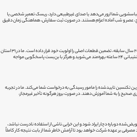
شین لباسشویی شما ارور می‌دهد یا صدای غیرطبیعی دارد، ریسک تعمیر شخصی یا
 صبح، عصر و شب آماده اعزام هستند. در صورت ثبت سفارش، هماهنگی زمان دقیق
نگرانی از قطعه غیراصل یا خاموش بودن گوشی تعمیرکار بعد از پایان کار، از گلایه‌های رایج مشتریان است. فیکسا به عنوان بازوی خدماتی انتخاب سرویس حامی با ۲۰ سال سابقه، تضمین قطعات اصلی را اولویت خود قرار داده است. ما در ۳۱ استان
کشور و ۹۰ دفتر فعال، فرآیند غربال‌گری سخت‌گیرانه‌ای برای تایید تخصص و حساب بانکی تکنسین‌ها داریم. برخلاف سپردن کار به افراد متفرقه، شما در فیکسا از پشتیبانی ۲۴ ساعته بهره‌مند می‌شوید و هرگز با بن‌بست پاسخگویی مواجه
‌ترین تکنسین تاییدشده را مامور رسیدگی به درخواست شما می‌کند. ما در تجربه
ی صحیح را به شما آموزش دهند. در صورت بروز هرگونه تأخیر غیرمجاز،
 فیکسا دارای ۶ ماه ضمانت کیفیت هستند. در صورتی که قطعه تعویض‌شده دوباره دچار ایراد شود و این خرابی ناشی از استفاده نادرست نباشد،
رفی بر عهده شرکت خواهد بود تا آرامش خاطر شما از بابت نتیجه کار کاملاً