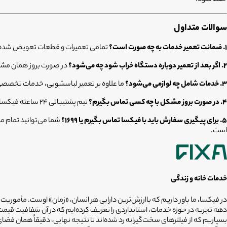
سوالات متداول
۱. ضمانت تعمیر خدمات به چه صورت است؟
تمامی تعمیرات و قطعات تعویض شده توسط تکنسین‌های ما، تحت پوشش ۶
۲. اگر بعد از تعمیر دوباره دستگاه خراب شود چه می‌شود؟
در صورت بروز همان مشکل
۳. خدمات شامل چه لوازمی می‌شود؟
ما علاوه بر تعمیر لباسشویی، خدمات تخصصی 
۴. در صورت بروز مشکل با چه کسی تماس بگیرم؟
تیم پشتیبانی ۲۴ ساعته فیکسا در تمام مراحل از لحظه ثبت سفارش تا پایان دوره ۶ ماهه گارانتی، آماده پاسخگویی و رفع ابهامات شماست.
۵. برای پیگیری سفارش باید با فیکسا تماس بگیرم یا ۱۶۹۹؟
است.
خدمات خانه و زندگی
در فیکسا، ما باور داریم که باارزش‌ترین دارایی هر انسان، «زمان» اوست. مأموریت
دهه تجربه در حوزه خدمات، استانداردی را تعریف کرده‌ایم که در آن شفافیت ق
بسپاریم که از فیلترهای سخت‌گیرانه رد شده‌اند تا نتیجه نهایی، دقیقاً همان ف