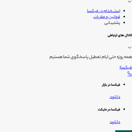
استــخدام در فیکسا
قوانین و مقررات
پشتیبانی
کانال های ارتباطی
همه روزه حتی ایام تعطیل پاسخگوی شما هستیم
فیکسا
|
فیکسا در بازار
دانلود
فیکسا در مایکت
دانلود