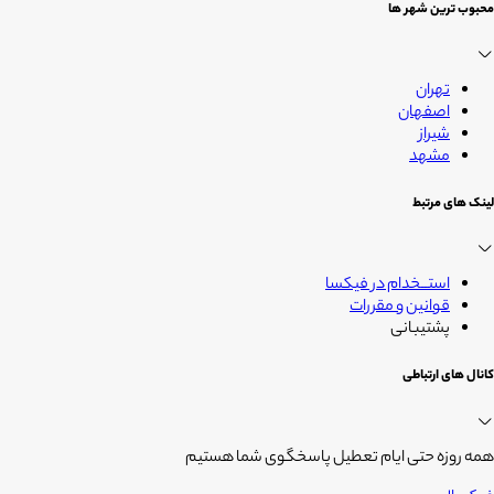
محبوب ترین شهر ها
تهران
اصفهان
شیراز
مشهد
لینک های مرتبط
استــخدام در فیکسا
قوانین و مقررات
پشتیبانی
کانال های ارتباطی
همه روزه حتی ایام تعطیل پاسخگوی شما هستیم