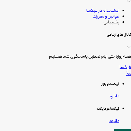
استــخدام در فیکسا
قوانین و مقررات
پشتیبانی
کانال های ارتباطی
همه روزه حتی ایام تعطیل پاسخگوی شما هستیم
فیکسا
|
فیکسا در بازار
دانلود
فیکسا در مایکت
دانلود