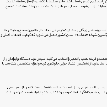
خرابی ناگهانی ظرفشویی و انباشته شدن ظروف، نظم خانه را به هم می‌زند؛ اما نگرانی بزرگ‌تر زمانی است که تعمیرکار با تأخیر زیاد مراجعه کند یا پس از اتمام کار، دیگر پاسخگوی تماس شما نباشد. ما در فیکسا با تکیه بر ۲۰ سال سابقه خدمات
‌ها را تمیز نمی‌شوید یا صدای غیرعادی دارد، متخصصان ما در سه شیفت صبح،
 مشاوره تلفنی رایگان و شفافیت در مراحل انجام کار، بالاترین سطح رضایت را به
همراه داشته است. تمام متخصصین ما دوره‌های آموزش تخصصی حضوری را گذرانده‌اند و محل سکونت و حساب بانکی آن‌ها تایید شده است. با فیکسا، شما به بزرگ‌ترین شبکه خدمات ۳۱ استان کشور متصل می‌شوید که کیفیت قطعات اصلی و
 خدمت و گزینه نصب یا تعمیر را انتخاب می‌کنید. سپس برند دستگاه و ایراد آن را از
د استاندارد، از تشخیص اشتباه خرابی جلوگیری کرده و اعزام متخصص متناسب با
غیراصل یا تعویض بی‌دلیل قطعات سالم، واقعیتی است که در بازار غیررسمی
صب و تعمیر هستند تا از بروز مجدد مشکل جلوگیری شود. ما با ضمانت ۶ ماهه تعمیرات، این اطمینان را می‌دهیم که اگر قطعه تعویض‌شده دوباره دچار ایراد شود، بدون دریافت