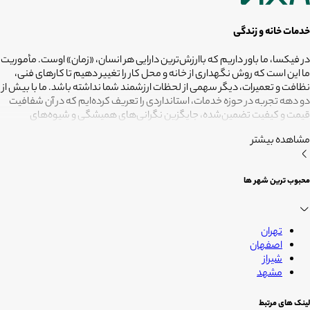
خدمات خانه و زندگی
در فیکسا، ما باور داریم که باارزش‌ترین دارایی هر انسان، «زمان» اوست. مأموریت
ما این است که روش نگهداری از خانه و محل کار را تغییر دهیم تا کارهای فنی،
نظافت و تعمیرات، دیگر سهمی از لحظات ارزشمند شما نداشته باشد. ما با بیش از
دو دهه تجربه در حوزه خدمات، استانداردی را تعریف کرده‌ایم که در آن شفافیت
قیمت و کیفیت تضمین‌شده، جایگزین نگرانی‌های همیشگی و شیوه‌های
غیرقابل‌اطمینان شده است. تعهد ما این است که مسئولیت کارهای شما را به
مشاهده بیشتر
متخصصانی بسپاریم که از فیلترهای سخت‌گیرانه رد شده‌اند تا نتیجه نهایی،
دقیقاً همان فضای امن و بی‌دغدغه‌ای باشد که همیشه برای آرامش خود
می‌خواستید. هدف ما در فیکسا روشن است: انجام حرفه‌ای کارهای خانه برای
محبوب ترین شهر ها
آنکه شما فرصت بیشتری برای زندگی کردن داشته باشید؛ فیکسا، زمانی برای
زندگی
تهران
اصفهان
شیراز
مشهد
لینک های مرتبط