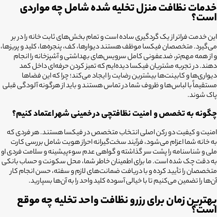
خدمات نظافت منزل تخلیه شده شامل چه مواردی
است؟
این خدمت فراتر از یک گردگیری ساده است و تمام بخش‌های ثابت خانه را در بر
می‌گیرد. متخصصان فیکسا موظف هستند دیوارها، کف، پنجره‌ها، کلید و پریزها،
و از همه مهم‌تر، ضدعفونی کامل سرویس‌های بهداشتی و آشپزخانه را انجام
دهند. در تجربه مشتریان فیکسا دیده‌ایم که تمیز کردن حرفه‌ای داخل کمد
دیواری‌ها و کابینت‌ها بیشترین رضایت را ایجاد می‌کند؛ چرا که این فضاها
مستقیماً با لباس‌ها و ظروف شما در تماس هستند و باید از هرگونه آلودگی قبلی
پاک شوند.
چگونه به تخصص و امنیت نظافتچی در
خمینی شهر
اعتماد کنیم؟
امنیت و کیفیت دو رکن اصلی انتخاب متخصص در فیکسا هستند. هر فردی که
به خانه شما اعزام می‌شود، فرآیند سخت‌گیرانه احراز هویت شامل بررسی کارت
ملی و شناسنامه را پشت سر گذاشته و گواهی عدم سوءپیشینه و سلامت فردی او
به دقت چک شده است. ما برای اطمینان خاطر شما، محل سکونت و حساب بانکی
متخصصان را تأیید کرده و با دریافت ضمانت‌های لازم و سفته، حسن انجام کار
آن‌ها را تضمین می‌کنیم تا با خیالی آسوده کلید واحد را به آن‌ها بسپارید.
بهترین زمان برای رزرو نظافت واحد تخلیه چه موقع
است؟