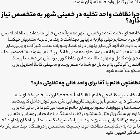
با آرامش کامل وارد خانه تمیزتان شوید.
چرا نظافت واحد تخلیه در خمینی شهر به متخصص نیاز
دارد؟
خانه‌های تخلیه شده در
خمینی شهر
معمولاً مدتی خالی مانده‌اند یا بلافاصله پس
از خروج مستاجر قبلی نیاز به بازیابی بهداشت دارند. در تجربه مشتریان فیکسا
دیده‌ایم که آلودگی‌های پنهان در لوله‌ها، رسوبات سخت شیرآلات و چربی‌های
انباشته در آشپزخانه با روش‌های معمولی خانگی پاک نمی‌شوند. متخصصان ما با
تجهیزات کامل و مهارت بالا، تمام این نقاط کور را پوشش می‌دهند تا ریسک
انتقال آلودگی به وسایل نو شما به صفر برسد و محیطی کاملاً استریل برای
سکونت آماده شود.
نظافتچی خانم یا آقا برای واحد خالی چه تفاوتی دارد؟
انتخاب بین نظافتچی خانم یا آقا کاملاً به حجم کار و نیاز خاص فضای شما
بستگی دارد. معمولاً برای ظریف‌کاری‌هایی مثل تمیز کردن داخل کابینت‌ها،
قفسه‌ها و دیوارها، حضور نیروهای خانم توصیه می‌شود؛ در حالی که برای
کارهای سنگین‌تر مثل شستشوی کف با دستگاه یا جابه‌جایی وسایل احتمالی،
نیروهای آقا کارایی بیشتری دارند. در اپلیکیشن فیکسا، شما این امکان را دارید که
با توجه به چک‌لیست نظافت خود، جنسیت متخصص را در هنگام ثبت سفارش به
سادگی تعیین کنید.