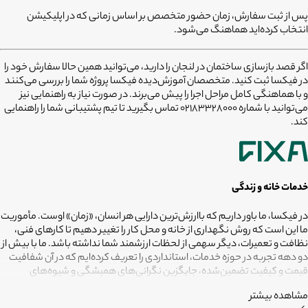
پس از ثبت سفارش، زمان حضور متخصص بر اساس زمانی که در اپلیکیشن
انتخاب کرده‌اید هماهنگ می‌شود.
اگر قصد
بازسازی ساختمان در لنجان
را دارید، می‌توانید همین حالا سفارش خود را
در فیکسا ثبت کنید. متخصصان آموزش‌دیده فیکسا پروژه شما را بررسی می‌کنند
و با هماهنگی کامل مراحل اجرا را پیش می‌برند. در صورت نیاز به راهنمایی نیز
می‌توانید با شماره
02183328000
تماس بگیرید تا تیم پشتیبانی شما را راهنمایی
کند.
خدمات خانه و زندگی
در فیکسا، ما باور داریم که باارزش‌ترین دارایی هر انسان، «زمان» اوست. مأموریت
ما این است که روش نگهداری از خانه و محل کار را تغییر دهیم تا کارهای فنی،
نظافت و تعمیرات، دیگر سهمی از لحظات ارزشمند شما نداشته باشد. ما با بیش از
دو دهه تجربه در حوزه خدمات، استانداردی را تعریف کرده‌ایم که در آن شفافیت
قیمت و کیفیت تضمین‌شده، جایگزین نگرانی‌های همیشگی و شیوه‌های
غیرقابل‌اطمینان شده است. تعهد ما این است که مسئولیت کارهای شما را به
مشاهده بیشتر
متخصصانی بسپاریم که از فیلترهای سخت‌گیرانه رد شده‌اند تا نتیجه نهایی،