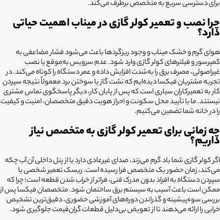
برای دسترسی سریع به متخصص برطرف می‌کند.
چرا نصب و تعمیر کولر گازی در میناب اهمیت حیاتی
دارد؟
هوای گرم و خشک میناب و وجود ریزگردها باعث می‌شود فشار مضاعفی به
کمپرسور و فیلترهای کولر گازی وارد شود. عدم سرویس به‌موقع یا نصب
غیراصولی، مصرف برق را به‌شدت افزایش داده و عمر دستگاه را کوتاه می‌کند. در
تجربه مشتریان فیکسا دیده‌ایم که نشت گاز یا سوختن برد معمولاً نتیجه سپردن
کار به تعمیرکاران سیاری است که پس از پایان کار، دیگر پاسخگوی تماس مشتری
نیستند. ما با تأیید محل سکونت و احراز هویت دقیق متخصصان، امنیت و کیفیت
را در خانه شما تضمین می‌کنیم.
چه زمانی برای تعمیر کولر گازی به متخصص نیاز
داریم؟
اگر کولر گازی شما باد گرم می‌زند، صدای غیرعادی دارد یا از پنل داخلی آن آب چکه
می‌کند، زمان حضور یک متخصص فرا رسیده است. ریسک تعمیر شخصی یا
سپردن دستگاه به افراد بدون مدرک فنی، فراتر از خراب شدن قطعه است؛ چرا که
ممکن است باعث آسیب به سیستم برق ساختمان شود. متخصصان فیکسا پس از
بررسی سوءپیشینه و گذراندن دوره‌های آموزشی حضوری، دقیق‌ترین تشخیص
خرابی را ارائه می‌دهند تا از تعویض بی‌دلیل قطعات گران‌قیمت جلوگیری شود.