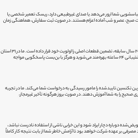
شین لباسشویی شما ارور می‌دهد یا صدای غیرطبیعی دارد، ریسک تعمیر شخصی یا
شیفت صبح، عصر و شب آماده اعزام هستند. در صورت ثبت سفارش، هماهنگی زمان
نگرانی از قطعه غیراصل یا خاموش بودن گوشی تعمیرکار بعد از پایان کار، از گلایه‌های رایج مشتریان است. فیکسا به عنوان بازوی خدماتی انتخاب سرویس حامی با ۲۰ سال سابقه، تضمین قطعات اصلی را اولویت خود قرار داده است. ما در ۳۱ استان
کشور و ۹۰ دفتر فعال، فرآیند غربال‌گری سخت‌گیرانه‌ای برای تایید تخصص و حساب بانکی تکنسین‌ها داریم. برخلاف سپردن کار به افراد متفرقه، شما در فیکسا از پشتیبانی ۲۴ ساعته بهره‌مند می‌شوید و هرگز با بن‌بست پاسخگویی مواجه
‌ترین تکنسین تاییدشده را مامور رسیدگی به درخواست شما می‌کند. ما در تجربه
ی صحیح را به شما آموزش دهند. در صورت بروز هرگونه تأخیر غیرمجاز،
 فیکسا دارای ۶ ماه ضمانت کیفیت هستند. در صورتی که قطعه تعویض‌شده دوباره دچار ایراد شود و این خرابی ناشی از استفاده نادرست نباشد،
رفی بر عهده شرکت خواهد بود تا آرامش خاطر شما از بابت نتیجه کار کاملاً