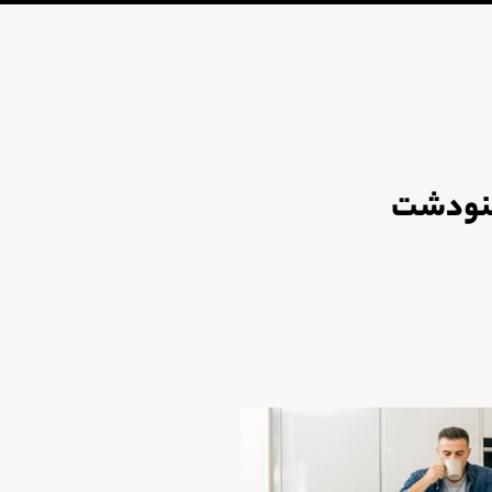
ینودشت