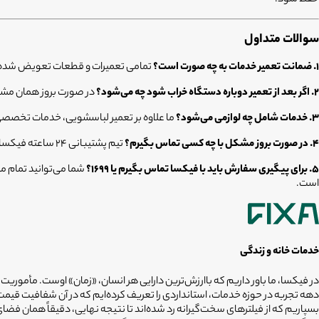
سوالات متداول
۱. ضمانت تعمیر خدمات به چه صورت است؟
تمامی تعمیرات و قطعات تعویض شده توسط تکنسین‌های ما، تحت پوشش ۶
۲. اگر بعد از تعمیر دوباره دستگاه خراب شود چه می‌شود؟
در صورت بروز همان مشکل
۳. خدمات شامل چه لوازمی می‌شود؟
ما علاوه بر تعمیر لباسشویی، خدمات تخصصی 
۴. در صورت بروز مشکل با چه کسی تماس بگیرم؟
تیم پشتیبانی ۲۴ ساعته فیکسا در تمام مراحل از لحظه ثبت سفارش تا پایان دوره ۶ ماهه گارانتی، آماده پاسخگویی و رفع ابهامات شماست.
۵. برای پیگیری سفارش باید با فیکسا تماس بگیرم یا ۱۶۹۹؟
است.
خدمات خانه و زندگی
در فیکسا، ما باور داریم که باارزش‌ترین دارایی هر انسان، «زمان» اوست. مأموریت
دهه تجربه در حوزه خدمات، استانداردی را تعریف کرده‌ایم که در آن شفافیت ق
بسپاریم که از فیلترهای سخت‌گیرانه رد شده‌اند تا نتیجه نهایی، دقیقاً همان ف