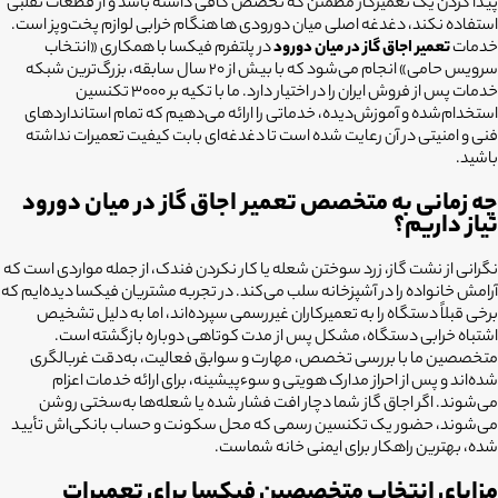
پیدا کردن یک تعمیرکار مطمئن که تخصص کافی داشته باشد و از قطعات تقلبی
استفاده نکند، دغدغه اصلی میان دورودی ها هنگام خرابی لوازم پخت‌وپز است.
خدمات
تعمیر اجاق گاز در میان دورود
در پلتفرم فیکسا با همکاری «انتخاب
سرویس حامی» انجام می‌شود که با بیش از ۲۰ سال سابقه، بزرگ‌ترین شبکه
خدمات پس از فروش ایران را در اختیار دارد. ما با تکیه بر ۳۰۰۰ تکنسین
استخدام‌شده و آموزش‌دیده، خدماتی را ارائه می‌دهیم که تمام استانداردهای
فنی و امنیتی در آن رعایت شده است تا دغدغه‌ای بابت کیفیت تعمیرات نداشته
باشید.
چه زمانی به متخصص تعمیر اجاق گاز در میان دورود
نیاز داریم؟
نگرانی از نشت گاز، زرد سوختن شعله یا کار نکردن فندک، از جمله مواردی است که
آرامش خانواده را در آشپزخانه سلب می‌کند. در تجربه مشتریان فیکسا دیده‌ایم که
برخی قبلاً دستگاه را به تعمیرکاران غیررسمی سپرده‌اند، اما به دلیل تشخیص
اشتباه خرابی دستگاه، مشکل پس از مدت کوتاهی دوباره بازگشته است.
متخصصین ما با بررسی تخصص، مهارت و سوابق فعالیت، به‌دقت غربالگری
شده‌اند و پس از احراز مدارک هویتی و سوءپیشینه، برای ارائه خدمات اعزام
می‌شوند. اگر اجاق گاز شما دچار افت فشار شده یا شعله‌ها به‌سختی روشن
می‌شوند، حضور یک تکنسین رسمی که محل سکونت و حساب بانکی‌اش تأیید
شده، بهترین راهکار برای ایمنی خانه شماست.
مزایای انتخاب متخصصین فیکسا برای تعمیرات