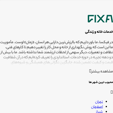
خدمات خانه و زندگی
در فیکسا، ما باور داریم که باارزش‌ترین دارایی هر انسان، «زمان» اوست. مأموریت
ما این است که روش نگهداری از خانه و محل کار را تغییر دهیم تا کارهای فنی،
نظافت و تعمیرات، دیگر سهمی از لحظات ارزشمند شما نداشته باشد. ما با بیش از
دو دهه تجربه در حوزه خدمات، استانداردی را تعریف کرده‌ایم که در آن شفافیت
قیمت و کیفیت تضمین‌شده، جایگزین نگرانی‌های همیشگی و شیوه‌های
غیرقابل‌اطمینان شده است. تعهد ما این است که مسئولیت کارهای شما را به
مشاهده بیشتر
متخصصانی بسپاریم که از فیلترهای سخت‌گیرانه رد شده‌اند تا نتیجه نهایی،
دقیقاً همان فضای امن و بی‌دغدغه‌ای باشد که همیشه برای آرامش خود
می‌خواستید. هدف ما در فیکسا روشن است: انجام حرفه‌ای کارهای خانه برای
محبوب ترین شهر ها
آنکه شما فرصت بیشتری برای زندگی کردن داشته باشید؛ فیکسا، زمانی برای
زندگی
تهران
اصفهان
شیراز