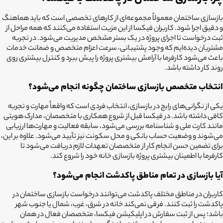
بازسازی ساختمان معمولاً مجموعه‌ای از کارهای تخصصی است که باید هماهنگ
و دقیق اجرا شود. کاربران فیکسا از این مزیت استفاده می‌کنند که همه مراحل از
ثبت درخواست تا اجرای پروژه در یک بستر مشخص مدیریت می‌شود. در تجربه
مشتریان دیده‌ایم که وجود پشتیبانی، سرعت اعزام متخصص و ضمانت خدمات
باعث می‌شود کارفرما با آرامش بیشتری پروژه را پیش ببرد و کنترل بیشتری روی
روند کار داشته باشد.
انتخاب متخصص بازسازی ساختمان چگونه انجام می‌شود؟
یکی از نگرانی‌های رایج در بازسازی، انتخاب فردی است که واقعاً مهارت و تجربه
کافی داشته باشد. در فیکسا قبل از شروع همکاری با متخصصان، مدارک هویتی
مانند کارت ملی و شناسنامه بررسی می‌شود، سابقه فعالیت و مهارت‌ها ارزیابی
می‌شوند و وضعیت حساب بانکی و محل سکونت نیز تأیید می‌شود. علاوه بر این،
برای تضمین حسن انجام کار از متخصصان تعهدات لازم دریافت می‌شود تا
کارفرما با اطمینان بیشتری پروژه بازسازی خانه خود را شروع کند.
آیا بازسازی در تمام مناطق پاکدشت
انجام می‌شود؟
کاربران در مناطق مختلف پاکدشت
می‌توانند درخواست
بازسازی ساختمان در
پاکدشت
را ثبت کنند. فرقی نمی‌کند خانه در شرق، غرب، شمال یا جنوب شهر
باشد؛ پس از ثبت سفارش در اپلیکیشن فیکسا، متخصصان فعال در همان