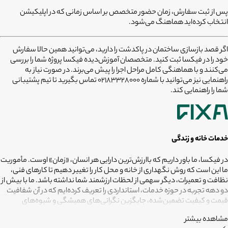
پس از ثبت سفارش، زمان حضور متخصص بر اساس زمانی که در اپلیکیشن
انتخاب کرده‌اید هماهنگ می‌شود.
اگر قصد
بازسازی ساختمان در پاکدشت
را دارید، می‌توانید همین حالا سفارش
خود را در فیکسا ثبت کنید. متخصصان آموزش‌دیده فیکسا پروژه شما را بررسی
می‌کنند و با هماهنگی کامل مراحل اجرا را پیش می‌برند. در صورت نیاز به
راهنمایی نیز می‌توانید با شماره
02183328000
تماس بگیرید تا تیم پشتیبانی
شما را راهنمایی کند.
خدمات خانه و زندگی
در فیکسا، ما باور داریم که باارزش‌ترین دارایی هر انسان، «زمان» اوست. مأموریت
ما این است که روش نگهداری از خانه و محل کار را تغییر دهیم تا کارهای فنی،
نظافت و تعمیرات، دیگر سهمی از لحظات ارزشمند شما نداشته باشد. ما با بیش از
دو دهه تجربه در حوزه خدمات، استانداردی را تعریف کرده‌ایم که در آن شفافیت
قیمت و کیفیت تضمین‌شده، جایگزین نگرانی‌های همیشگی و شیوه‌های
غیرقابل‌اطمینان شده است. تعهد ما این است که مسئولیت کارهای شما را به
مشاهده بیشتر
متخصصانی بسپاریم که از فیلترهای سخت‌گیرانه رد شده‌اند تا نتیجه نهایی،