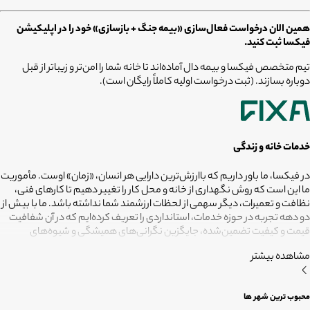
همین الان درخواست فعال‌سازی «بیمه جنگ + بازسازی» خود را در اپلیکیشن
فیکسا ثبت کنید.
تیم متخصص فیکسا و بیمه دال آماده‌اند تا خانه شما را امن‌تر و زیباتر از قبل
دوباره بسازند. (ثبت درخواست اولیه کاملاً رایگان است).
خدمات خانه و زندگی
در فیکسا، ما باور داریم که باارزش‌ترین دارایی هر انسان، «زمان» اوست. مأموریت
ما این است که روش نگهداری از خانه و محل کار را تغییر دهیم تا کارهای فنی،
نظافت و تعمیرات، دیگر سهمی از لحظات ارزشمند شما نداشته باشد. ما با بیش از
دو دهه تجربه در حوزه خدمات، استانداردی را تعریف کرده‌ایم که در آن شفافیت
قیمت و کیفیت تضمین‌شده، جایگزین نگرانی‌های همیشگی و شیوه‌های
غیرقابل‌اطمینان شده است. تعهد ما این است که مسئولیت کارهای شما را به
مشاهده بیشتر
متخصصانی بسپاریم که از فیلترهای سخت‌گیرانه رد شده‌اند تا نتیجه نهایی،
دقیقاً همان فضای امن و بی‌دغدغه‌ای باشد که همیشه برای آرامش خود
می‌خواستید. هدف ما در فیکسا روشن است: انجام حرفه‌ای کارهای خانه برای
محبوب ترین شهر ها
آنکه شما فرصت بیشتری برای زندگی کردن داشته باشید؛ فیکسا، زمانی برای