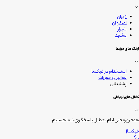
زندگی
تهران
اصفهان
شیراز
مشهد
لینک های مرتبط
استــخدام در فیکسا
قوانین و مقررات
پشتیبانی
کانال های ارتباطی
همه روزه حتی ایام تعطیل پاسخگوی شما هستیم
فیکسا
|