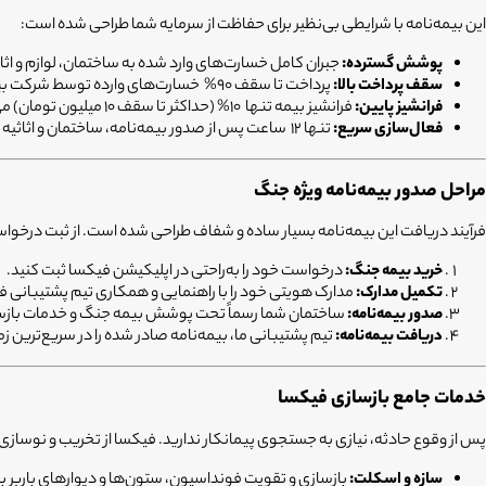
این بیمه‌نامه با شرایطی بی‌نظیر برای حفاظت از سرمایه شما طراحی شده است:
پوشش گسترده:
جبران کامل خسارت‌های وارد شده به ساختمان، لوازم و اثا
سقف پرداخت بالا:
پرداخت تا سقف 90% خسارت‌های وارده توسط شرکت بیمه
فرانشیز پایین:
فرانشیز بیمه تنها 10% (حداکثر تا سقف 10 میلیون تومان) می‌باشد.
فعال‌سازی سریع:
تنها 12 ساعت پس از صدور بیمه‌نامه، ساختمان و اثاثیه شما تحت پوشش کامل قرار گرفته و قابل استفاده است.
مراحل صدور بیمه‌نامه ویژه جنگ
فرآیند دریافت این بیمه‌نامه بسیار ساده و شفاف طراحی شده است. از ثبت درخوا
خرید بیمه جنگ:
درخواست خود را به‌راحتی در اپلیکیشن فیکسا ثبت کنید.
تکمیل مدارک:
مدارک هویتی خود را با راهنمایی و همکاری تیم پشتیبانی ف
صدور بیمه‌نامه:
ساختمان شما رسماً تحت پوشش بیمه جنگ و خدمات بازساز
دریافت بیمه‌نامه:
تیم پشتیبانی ما، بیمه‌نامه صادر شده را در سریع‌ترین زم
خدمات جامع بازسازی فیکسا
پس از وقوع حادثه، نیازی به جستجوی پیمانکار ندارید. فیکسا از تخریب و نوسازی تا
سازه و اسکلت:
بازسازی و تقویت فونداسیون، ستون‌ها و دیوارهای باربر ب