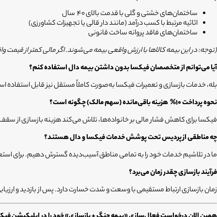
ساختمان‌های خشتی و گلی با قدمت بالای 40 سال
اثاثیه مرتبط با کسب درآمد (مانند دار قالی یا تجهیزات کشاورزی)
ساختمان‌های فاقد پروانه ساخت قانونی
(توجه: در این بیمه کالاها با ارزش واقعی بیمه می‌شوند. اگر مالی کمتر از قیم
آیا می‌توانم از متخصصان فیکسا بدون داشتن بیمه دال استفاده کنم؟
بله، خدمات بازسازی و تعمیرات فیکسا به‌صورت کاملاً مستقل نیز قابل استفاده است؛ اما با داشتن بیمه دال می‌
نحوه پرداخت 10%
هزینه باقی‌مانده (سهم مالک) چگونه است؟
فیکسا برای کاهش فشار مالی بر خانواده‌ها، تلاش می‌کند هزینه بازسازی از سقف تعهدات بیمه فراتر نرود. در غیر این صورت، سهم 10 در
چه مناطقی از
پردیس
تحت پوشش خدمات فیکسا و دال هستند؟
ما در تلاشیم خدمات خود را به تمامی مناطق آسیب‌دیده گسترش دهیم. برای ا
فرآیند بازسازی چقدر زمان می‌برد؟
زمان بازسازی ارتباط مستقیمی با وسعت و شدت خسارت دارد. پس از بازدید و ارزیاب
همین الان درخواست فعال‌سازی «بیمه جنگ + بازسازی» خود را در اپلیکیشن فیکس