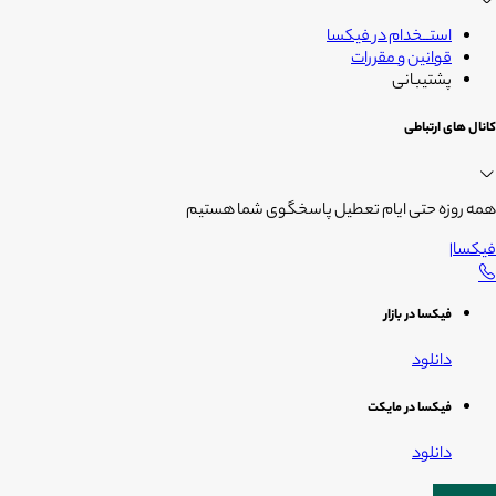
استــخدام در فیکسا
قوانین و مقررات
پشتیبانی
کانال های ارتباطی
همه روزه حتی ایام تعطیل پاسخگوی شما هستیم
فیکسا
|
فیکسا در بازار
دانلود
فیکسا در مایکت
دانلود