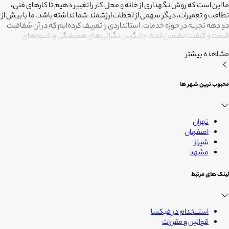
ما این است که روش نگهداری از خانه و محل کار را تغییر دهیم تا کارهای فنی،
نظافت و تعمیرات، دیگر سهمی از لحظات ارزشمند شما نداشته باشد. ما با بیش از
دو دهه تجربه در حوزه خدمات، استانداردی را تعریف کرده‌ایم که در آن شفافیت
قیمت و کیفیت تضمین‌شده، جایگزین نگرانی‌های همیشگی و شیوه‌های
غیرقابل‌اطمینان شده است. تعهد ما این است که مسئولیت کارهای شما را به
مشاهده بیشتر
متخصصانی بسپاریم که از فیلترهای سخت‌گیرانه رد شده‌اند تا نتیجه نهایی،
دقیقاً همان فضای امن و بی‌دغدغه‌ای باشد که همیشه برای آرامش خود
می‌خواستید. هدف ما در فیکسا روشن است: انجام حرفه‌ای کارهای خانه برای
محبوب ترین شهر ها
آنکه شما فرصت بیشتری برای زندگی کردن داشته باشید؛ فیکسا، زمانی برای
زندگی
تهران
اصفهان
شیراز
مشهد
لینک های مرتبط
استــخدام در فیکسا
قوانین و مقررات