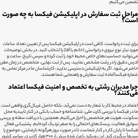
تضمین می‌کنیم.
مراحل ثبت سفارش در اپلیکیشن فیکسا به چه صورت
است؟
برای ثبت درخواست، کافی است در اپلیکیشن فیکسا پس از تعیین تعداد ساعات
مورد نیاز، نوع نیروی درخواستی (خانم یا آقا) را انتخاب کنید. در بخش توضیحات
می‌توانید حساسیت‌های خاص محیط خود را ثبت کرده و سپس تاریخ، ساعت و
آدرس دقیق را در رشت مشخص نمایید. پس از ثبت نهایی، متخصص در زمان مقرر
حاضر می‌شود. اگر به اپلیکیشن دسترسی ندارید، کارشناسان ما در مرکز تماس به
شماره فیکساآماده ثبت سفارش و راهنمایی شما هستند.
چرا مدیران رشتی به تخصص و امنیت فیکسا اعتماد
می‌کنند؟
اعتماد در محیط کار با شعار به دست نمی‌آید، بلکه حاصل غربال‌گری واقعی است.
ما در فیکسا با بررسی کارت ملی، شناسنامه و حساب بانکی در کنار تاییدیه محل
سکونت، هویت هر متخصص را احراز می‌کنیم. همچنین با دریافت سفته و بررسی
سوابق فعالیت، ریسک‌های احتمالی را به صفر نزدیک کرده‌ایم. پشتیبانی فعال
فیکسا تا پایان کار در کنار شماست تا در صورت بروز هرگونه نارضایتی، موضوع را
سریعاً پیگیری کند. این رویکرد باعث شده بیش از ۳۰۰ هزار کاربر در سراسر کشور