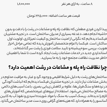
8 ساعت ، به ازای هر نفر
1,800,000
قیمت هر ساعت اضافه : 225,000 تومان
پیدا کردن فردی مطمئن که نظافت راه پله و مشاعات در رشت را با دقت و بدون
حاشیه انجام دهد، دغدغه بسیاری از مدیران ساختمان است.
در تجربه مشتریان
فیکسا دیده‌ایم که نگرانی از امنیت ساختمان و کیفیت تمیزکاری، اولویت اول
ساکنان است.
فیکسا با اعزام متخصصان آموزش‌دیده که تمامی مراحل احراز
هویت، بررسی سوءپیشینه و تایید سلامت فردی را پشت سر گذاشته‌اند،
استانداردی جدید در خدمات مشاعات رشت ایجاد کرده است تا شما با اطمینان
خاطر، مدیریت نظافت مجتمع خود را به ما بسپارید.
چرا نظافت راه پله و مشاعات در رشت اهمیت دارد؟
ساختمان‌های رشت به دلیل شرایط اقلیمی و وجود گرد و غبار، به مراقبت مداوم در
بخش مشاعات نیاز دارند. در تجربه مشتریان فیکسا دیده‌ایم که انباشت آلودگی
در نرده‌ها و سنگ‌فرش‌ها، علاوه بر کاهش زیبایی بصری، باعث آسیب‌های دائمی
به مصالح ساختمان می‌شود. استفاده از نیروهای غیرمتخصص که آموزش‌های
لازم را ندیده‌اند، ریسک آسیب به سنگ با مواد شوینده اسیدی و نفوذ آب به کابین
آسانسور را به همراه دارد که هزینه‌های گزافی روی دست مدیر ساختمان می‌گذارد.