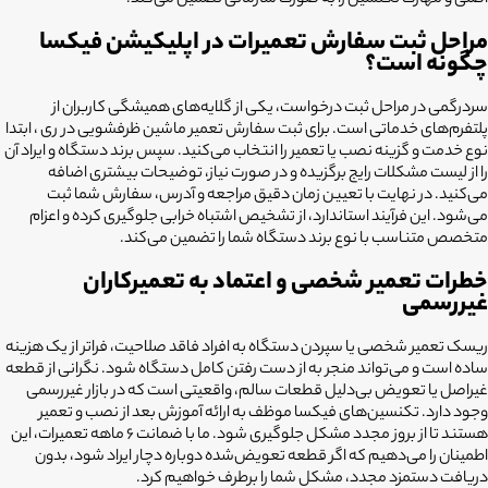
اصلی و مهارت تکنسین را به صورت سازمانی تضمین می‌کند.
مراحل ثبت سفارش تعمیرات در اپلیکیشن فیکسا
چگونه است؟
سردرگمی در مراحل ثبت درخواست، یکی از گلایه‌های همیشگی کاربران از
پلتفرم‌های خدماتی است. برای ثبت سفارش تعمیر ماشین ظرفشویی در
ری
، ابتدا
نوع خدمت و گزینه نصب یا تعمیر را انتخاب می‌کنید. سپس برند دستگاه و ایراد آن
را از لیست مشکلات رایج برگزیده و در صورت نیاز، توضیحات بیشتری اضافه
می‌کنید. در نهایت با تعیین زمان دقیق مراجعه و آدرس، سفارش شما ثبت
می‌شود. این فرآیند استاندارد، از تشخیص اشتباه خرابی جلوگیری کرده و اعزام
متخصص متناسب با نوع برند دستگاه شما را تضمین می‌کند.
خطرات تعمیر شخصی و اعتماد به تعمیرکاران
غیررسمی
ریسک تعمیر شخصی یا سپردن دستگاه به افراد فاقد صلاحیت، فراتر از یک هزینه
ساده است و می‌تواند منجر به از دست رفتن کامل دستگاه شود. نگرانی از قطعه
غیراصل یا تعویض بی‌دلیل قطعات سالم، واقعیتی است که در بازار غیررسمی
وجود دارد. تکنسین‌های فیکسا موظف به ارائه آموزش بعد از نصب و تعمیر
هستند تا از بروز مجدد مشکل جلوگیری شود. ما با ضمانت ۶ ماهه تعمیرات، این
اطمینان را می‌دهیم که اگر قطعه تعویض‌شده دوباره دچار ایراد شود، بدون
دریافت دستمزد مجدد، مشکل شما را برطرف خواهیم کرد.