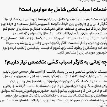
را به این افراد بسپارند.
خدمات اسباب کشی شامل چه مواردی است؟
این خدمت در فیکسا یک زنجیره کامل از نیازهای شما را پوشش می‌دهد؛ از اعزام
کارگر خالی برای جابجایی بین طبقات گرفته تا سرویس کامل بسته‌بندی حرفه‌ای و
حمل بار با کامیونت‌های مسقف. فرقی نمی‌کند به دنبال وانت‌بار برای حجم کم
هستید یا خاورهای بزرگ برای اثاثیه کامل یک منزل؛ تمام این گزینه‌ها در
اپلیکیشن قابل انتخاب هستند. تیم پشتیبانی فیکسا نیز از لحظه ثبت سفارش تا
پایان چیدمان در کنار شماست تا اگر با کوچک‌ترین چالشی روبرو شدید، سریعاً
مداخله و مشکل را برطرف کند. برای شروع کافیست اپلیکیشن را نصب کرده و نوع
خودروی مورد نیازتان را مشخص کنید.
چه زمانی به کارگر اسباب کشی متخصص نیاز داریم؟
ریسک جابجایی شخصی وسایل بسیار بالاست؛ از آسیب‌های جسمی جبران‌ناپذیر
به ستون فقرات گرفته تا شکستن لوازم گران‌قیمت به دلیل عدم مهارت در حمل.
متخصصان فیکسا با گذراندن دوره‌های آموزشی، به اصول فنی حمل بار در
راه‌پله‌های تنگ و چیدمان اصولی در کامیونت مسلط هستند. اگر قصد جابجایی
اقلام خاص مثل گاوصندوق یا پیانو را دارید، حضور نیروی آموزش‌دیده که سوابق
فعالیتش توسط فیکسا تایید شده، نه یک انتخاب بلکه یک ضرورت برای حفظ
سرمایه شماست. در صورت نیاز به مشاوره فوری، می‌توانید با شماره فیکساتماس
بگیرید.