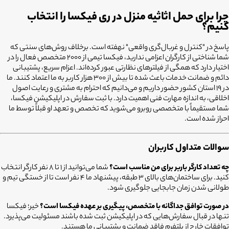
چرا برای حمل اثاثیه منزل در ری فیکسا را انتخاب
کنیم؟
پاسخ در "کنترل و غربال‌گری واقعی" نهفته است. برخلاف روش‌های سنتی که
شما شناختی از کارگران اعزامی ندارید، فیکسا تیمی از ۲۰۰۰ متخصص فعال را در
اختیار دارد که همگی از فیلترهای نظارتی عبور کرده‌اند. اعزام سریع، پشتیبانی
دائم و ضمانت خدمات باعث شده تا بیش از ۳۰۰ هزار کاربر به ما اعتماد کنند. ما
در ۱۹ استان کشور حضور داریم و می‌دانیم که احترام به مشتری و رعایت اصول
اخلاقی، به اندازه مهارت فنی اهمیت دارد. با ثبت سفارش در اپلیکیشن فیکسا،
شما مستقیماً با متخصصی روبرو می‌شوید که تخصص و تعهد او قبلاً توسط ما
احراز شده است.
سوالات متداول کاربران
چه تعداد کارگر باربر برای من مناسب است
؟
شما می‌توانید از ۱ تا ۸ نفر کارگر انتخاب
کنید. برای ساختمان‌های بالای ۳ طبقه، پیشنهاد ما ۴ نفر است تا از خستگی تیم و
طولانی شدن زمان جابجایی جلوگیری شود.
در صورت توافق جداگانه با متخصص، پیگیری بر عهده فیکسا است؟
خیر؛ فیکسا
تنها در قبال سفارش‌هایی که در اپلیکیشن ثبت شده باشند مسئولیت می‌پذیرد.
توافقات خارج از پلتفرم فاقد ضمانت و پشتیبانی ما هستند.