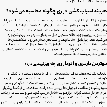
بر چیدمان خانه جدید تمرکز کنید.
هزینه اسباب کشی در ری چگونه محاسبه می‌شود؟
بسیاری از کاربران نگران هزینه‌های پنهان و انعام‌های اجباری هستند که در پایان
کار مطالبه می‌شود. در پلتفرم فیکسا، مبنای کار بر شفافیت و توافق اولیه است.
زمانی که شما جزئیات سفارش خود شامل تعداد طبقات مبدا و مقصد، وضعیت
آسانسور باربری و وجود اقلام سنگین مثل ساید‌بای‌ساید را در اپلیکیشن وارد
می‌کنید، همه‌چیز طبق استانداردهای مشخص پیش می‌رود. متخصصان ما
متعهد به انجام کار در زمان و قیمت توافق‌شده هستند و از آنجایی که حساب
بانکی و محل سکونت آن‌ها توسط تیم بازرسی فیکسا تایید شده، امنیت مالی و
اخلاقی سفارش شما کاملاً تضمین است.
بهترین باربری و اتوبار ری چه و
یژگی‌هایی دارد؟
انتخاب یک تیم معتبر در کلان‌ش
هری مثل ری که با محدودیت‌های ترافیکی و
کوچه‌های باریک روبروست، هوشمندی خاصی می‌طلبد. یک باربری حرفه‌ای باید
علاوه بر داشتن کامیونت‌های مجهز، از نیروهایی استفاده کند که گواهی عدم
سوءپیشینه و سلامت فردی آن‌ها بررسی شده باشد. متخصصان فیکسا پیش از
اعزام، مراحل سخت‌گیرانه احراز هویت شامل بررسی کارت ملی و شناسنامه را پشت
سر می‌گذارند و با ارائه سفته، حسن انجام کار خود را تضمین کرده‌اند. این نظارت
دقیق باعث شده تا کاربران ما با خیالی آسوده، کلید خانه و باارزش‌ترین وسایلشان