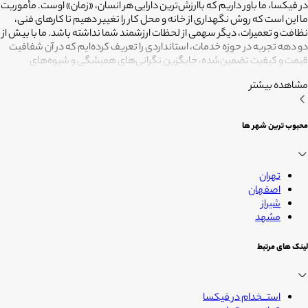
در فیکسا، ما باور داریم که باارزش‌ترین دارایی هر انسان، «زمان» اوست. مأموریت
ما این است که روش نگهداری از خانه و محل کار را تغییر دهیم تا کارهای فنی،
نظافت و تعمیرات، دیگر سهمی از لحظات ارزشمند شما نداشته باشد. ما با بیش از
دو دهه تجربه در حوزه خدمات، استانداردی را تعریف کرده‌ایم که در آن شفافیت
قیمت و کیفیت تضمین‌شده، جایگزین نگرانی‌های همیشگی و شیوه‌های
غیرقابل‌اطمینان شده است. تعهد ما این است که مسئولیت کارهای شما را به
مشاهده بیشتر
متخصصانی بسپاریم که از فیلترهای سخت‌گیرانه رد شده‌اند تا نتیجه نهایی،
دقیقاً همان فضای امن و بی‌دغدغه‌ای باشد که همیشه برای آرامش خود
می‌خواستید. هدف ما در فیکسا روشن است: انجام حرفه‌ای کارهای خانه برای
محبوب ترین شهر ها
آنکه شما فرصت بیشتری برای زندگی کردن داشته باشید؛ فیکسا، زمانی برای
زندگی
تهران
اصفهان
شیراز
مشهد
لینک های مرتبط
استــخدام در فیکسا