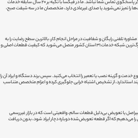
خرابی ناگهانی ظرفشویی و انباشته شدن ظروف، نظم خانه را به هم می‌زند؛ اما نگرانی بزرگ‌تر زمانی است که تعمیرکار با تأخیر زیاد مراجعه کند یا پس از اتمام کار، دیگر پاسخگوی تماس شما نباشد. ما در فیکسا با تکیه بر ۲۰ سال سابقه خدمات
‌ها را تمیز نمی‌شوید یا صدای غیرعادی دارد، متخصصان ما در سه شیفت صبح،
 مشاوره تلفنی رایگان و شفافیت در مراحل انجام کار، بالاترین سطح رضایت را به
همراه داشته است. تمام متخصصین ما دوره‌های آموزش تخصصی حضوری را گذرانده‌اند و محل سکونت و حساب بانکی آن‌ها تایید شده است. با فیکسا، شما به بزرگ‌ترین شبکه خدمات ۳۱ استان کشور متصل می‌شوید که کیفیت قطعات اصلی و
 نوع خدمت و گزینه نصب یا تعمیر را انتخاب می‌کنید. سپس برند دستگاه و ایراد آن را
یند استاندارد، از تشخیص اشتباه خرابی جلوگیری کرده و اعزام متخصص متناسب
غیراصل یا تعویض بی‌دلیل قطعات سالم، واقعیتی است که در بازار غیررسمی
صب و تعمیر هستند تا از بروز مجدد مشکل جلوگیری شود. ما با ضمانت ۶ ماهه تعمیرات، این اطمینان را می‌دهیم که اگر قطعه تعویض‌شده دوباره دچار ایراد شود، بدون دریافت