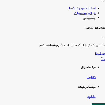
استــخدام در فیکسا
قوانین و مقررات
پشتیبانی
کانال های ارتباطی
همه روزه حتی ایام تعطیل پاسخگوی شما هستیم
فیکسا
|
فیکسا در بازار
دانلود
فیکسا در مایکت
دانلود