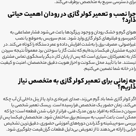
برای دسترسی سریع به متخصص برطرف می‌کند.
چرا نصب و تعمیر کولر گازی در رودان اهمیت حیاتی
دارد؟
هوای گرم و خشک رودان و وجود ریزگردها باعث می‌شود فشار مضاعفی به
کمپرسور و فیلترهای کولر گازی وارد شود. عدم سرویس به‌موقع یا نصب
غیراصولی، مصرف برق را به‌شدت افزایش داده و عمر دستگاه را کوتاه می‌کند. در
تجربه مشتریان فیکسا دیده‌ایم که نشت گاز یا سوختن برد معمولاً نتیجه سپردن
کار به تعمیرکاران سیاری است که پس از پایان کار، دیگر پاسخگوی تماس مشتری
نیستند. ما با تأیید محل سکونت و احراز هویت دقیق متخصصان، امنیت و کیفیت
را در خانه شما تضمین می‌کنیم.
چه زمانی برای تعمیر کولر گازی به متخصص نیاز
داریم؟
اگر کولر گازی شما باد گرم می‌زند، صدای غیرعادی دارد یا از پنل داخلی آن آب چکه
می‌کند، زمان حضور یک متخصص فرا رسیده است. ریسک تعمیر شخصی یا
سپردن دستگاه به افراد بدون مدرک فنی، فراتر از خراب شدن قطعه است؛ چرا که
ممکن است باعث آسیب به سیستم برق ساختمان شود. متخصصان فیکسا پس از
بررسی سوءپیشینه و گذراندن دوره‌های آموزشی حضوری، دقیق‌ترین تشخیص
خرابی را ارائه می‌دهند تا از تعویض بی‌دلیل قطعات گران‌قیمت جلوگیری شود.