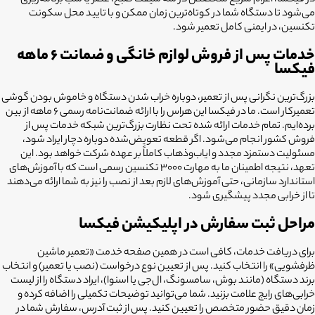
در فیکسا، اعزام سریع متخصص در سه شیفت صبح، عصر یا شب برنامه‌ریزی
می‌شود تا دستگاه شما در کوتاه‌ترین زمان ممکن و با تایید محل سکونت
تکنسین، در ایمنی کامل تعمیر شود.
خدمات پس از فروش لوازم خانگی و ضمانت ۶ ماهه
فیکسا
بزرگ‌ترین نگرانی پس از تعمیر، دوباره خراب شدن دستگاه و خاموش بودن گوشی
تعمیرکار است. ما در فیکسا این هراس را با ارائه ضمانت‌نامه رسمی ۶ ماهه از بین
برده‌ایم. تمام خدمات ارائه شده تحت نظارت بزرگ‌ترین شبکه خدمات پس از
فروش کشور انجام می‌شود. اگر قطعه تعویض‌شده دوباره دچار ایراد شود،
مسئولیت دستمزد مجدد و ایاب‌وذهاب کاملاً بر عهده شرکت خواهد بود. این
تعهد، نتیجه اطمینان ما به مهارت ۳۰۰۰ تکنسین رسمی است که با آموزش‌های
استاندارد سازمانی، حتی آموزش‌های لازم بعد از نصب را نیز به شما ارائه می‌دهند
تا از خرابی مجدد پیشگیری شود.
مراحل ثبت سفارش در اپلیکیشن فیکسا
برای دریافت خدمات، کافی است در همین صفحه خدمت «تعمیر ماشین
ظرفشویی» را انتخاب کنید. پس از تعیین نوع درخواست (نصب یا تعمیر) و انتخاب
برند دستگاه (مانند بوش، سامسونگ، ال‌جی یا اسنوا)، ایراد دستگاه را از لیست
خرابی‌های رایج علامت بزنید. شما می‌توانید توضیحات تکمیلی را اضافه کرده و
زمان دقیق حضور متخصص را تعیین کنید. پس از ثبت آدرس، سفارش شما در