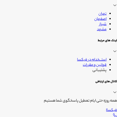
زندگی
تهران
اصفهان
شیراز
مشهد
لینک های مرتبط
استــخدام در فیکسا
قوانین و مقررات
پشتیبانی
کانال های ارتباطی
همه روزه حتی ایام تعطیل پاسخگوی شما هستیم
فیکسا
|