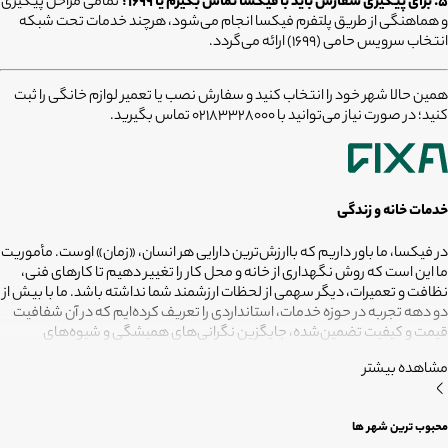
۵. برای پیگیری سفارش باید با فیکسا تماس بگیرم یا ۱۶۹۹؟
تمامی مراحل پیگیری
و هماهنگی از طریق پلتفرم فیکسا انجام می‌شود، هرچند خدمات تحت شبکه
انتخاب سرویس حامی (۱۶۹۹) ارائه می‌گردد.
همین حالا شهر خود را انتخاب کنید و سفارش نصب یا تعمیر لوازم خانگی را ثبت
کنید؛ در صورت نیاز می‌توانید با 02183328000 تماس بگیرید.
خدمات خانه و زندگی
در فیکسا، ما باور داریم که باارزش‌ترین دارایی هر انسان، «زمان» اوست. مأموریت
ما این است که روش نگهداری از خانه و محل کار را تغییر دهیم تا کارهای فنی،
نظافت و تعمیرات، دیگر سهمی از لحظات ارزشمند شما نداشته باشد. ما با بیش از
دو دهه تجربه در حوزه خدمات، استانداردی را تعریف کرده‌ایم که در آن شفافیت
قیمت و کیفیت تضمین‌شده، جایگزین نگرانی‌های همیشگی و شیوه‌های
غیرقابل‌اطمینان شده است. تعهد ما این است که مسئولیت کارهای شما را به
مشاهده بیشتر
متخصصانی بسپاریم که از فیلترهای سخت‌گیرانه رد شده‌اند تا نتیجه نهایی،
دقیقاً همان فضای امن و بی‌دغدغه‌ای باشد که همیشه برای آرامش خود
می‌خواستید. هدف ما در فیکسا روشن است: انجام حرفه‌ای کارهای خانه برای
محبوب ترین شهر ها
آنکه شما فرصت بیشتری برای زندگی کردن داشته باشید؛ فیکسا، زمانی برای