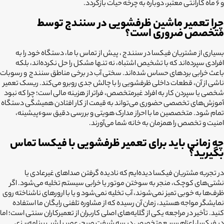
و ۶ ماه گارانتی معتبر، دوباره به چرخه حیات بازگردد.
چرا تعمیر ماشین ظرفشویی در سنندج توسط
متخصص ضروری است؟
بسیاری از مشتریان فیکسا در سنندج ، پیش از تماس با ما، دستگاه خود را به
افرادی سپرده‌اند که با تشخیص اشتباه، نه تنها مشکل را حل نکرده‌اند، بلکه
باعث خرابی بردهای حساس شده‌اند. سختی آب در برخی مناطق سنندج و رسوبات
ناشی از آن، قطعات داخلی ظرفشویی را با چالش جدی روبرو می‌کند. ریسک تعمیر
شخصی یا سپردن کار به افراد غیرمتخصص، فراتر از هزینه مالی است؛ چرا که نبود
آموزش‌های تخصصی حضوری می‌تواند به قیمت از کار افتادن همیشگی دستگاه
تمام شود. متخصصین ما با احراز مدارک هویتی و بررسی دقیق سوءپیشینه،
امنیت و تخصص را همزمان به خانه شما می‌آورند.
چه زمانی باید برای تعمیر ظرفشویی با فیکسا تماس
بگیرید؟
در تجربه مشتریان فیکسا دیده‌ایم که نادیده گرفتن صداهای غیرعادی یا
نشتی‌های کوچک، منجر به سوختن موتور یا خرابی سیستم تخلیه می‌شود. اگر
ظرف‌ها به خوبی تمیز نمی‌شوند، آب تخلیه نمی‌شود و یا با ارورهای ناشناخته روی
نمایشگر مواجه هستید، زمان آن رسیده که از مشاوره تلفنی رایگان ما استفاده
کنید. تأخیر در مراجعه یکی از گلایه‌های اصلی کاربران از تعمیرکاران سنتی است؛ اما