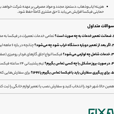
هزینه ایاب‌وذهاب، دستمزد مجدد و مواد مصرفی بر عهده شرکت خواهد بو
حمایتی فیکسا افزایش می‌یابد تا حق مشتری کاملاً حفظ شود.
سوالات متداول
۱. ضمانت تعمیر خدمات به چه صورت است؟
تمامی خدمات تعمیرات در فیکسا به مدت ۶ ماه گارانتی کتبی دارند که شامل قطعات تعویض‌شده و اجرت متخصص 
۲. اگر بعد از تعمیر دوباره دستگاه خراب شود چه می‌شود؟
چنانچه در بازه ۶ ماهه ایراد قبلی تکرار شود، اعزام مجدد متخصص، تأمین قطعه و تعمیرات کاملاً رایگان و بر عهده فیکسا خواهد بود.
۳. خدمات شامل چه لوازمی می‌شود؟
فیکسا انواع اجاق گازهای فردار، رومیزی (صفح
۴. در صورت بروز مشکل با چه کسی تماس بگیرم؟
تیم پشتیبانی ۲۴ ساعته فیکسا از طریق شماره ۰۲۱۸۳۳۲۸۰۰۰ در تمام مراحل، از ثبت سفارش تا پایان دوره گارانتی، پاسخگوی شماست.
۵. برای پیگیری سفارش باید با فیکسا تماس بگیرم یا ۱۶۹۹؟
برای سفارش‌هایی که از طریق فیکسا ث
همین حالا شهر خود را انتخاب کنید و سفارش نصب یا تعمیر لوازم خانگی را ثبت کنید؛ در صورت نیاز می‌