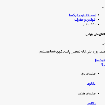
استــخدام در فیکسا
قوانین و مقررات
پشتیبانی
کانال های ارتباطی
همه روزه حتی ایام تعطیل پاسخگوی شما هستیم
فیکسا
|
فیکسا در بازار
دانلود
فیکسا در مایکت
دانلود