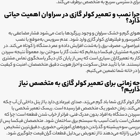
برای دسترسی سریع به متخصص برطرف می‌کند.
چرا نصب و تعمیر کولر گازی در سراوان اهمیت حیاتی
دارد؟
هوای گرم و خشک سراوان و وجود ریزگردها باعث می‌شود فشار مضاعفی به
کمپرسور و فیلترهای کولر گازی وارد شود. عدم سرویس به‌موقع یا نصب
غیراصولی، مصرف برق را به‌شدت افزایش داده و عمر دستگاه را کوتاه می‌کند. در
تجربه مشتریان فیکسا دیده‌ایم که نشت گاز یا سوختن برد معمولاً نتیجه سپردن
کار به تعمیرکاران سیاری است که پس از پایان کار، دیگر پاسخگوی تماس مشتری
نیستند. ما با تأیید محل سکونت و احراز هویت دقیق متخصصان، امنیت و کیفیت
را در خانه شما تضمین می‌کنیم.
چه زمانی برای تعمیر کولر گازی به متخصص نیاز
داریم؟
اگر کولر گازی شما باد گرم می‌زند، صدای غیرعادی دارد یا از پنل داخلی آن آب چکه
می‌کند، زمان حضور یک متخصص فرا رسیده است. ریسک تعمیر شخصی یا
سپردن دستگاه به افراد بدون مدرک فنی، فراتر از خراب شدن قطعه است؛ چرا که
ممکن است باعث آسیب به سیستم برق ساختمان شود. متخصصان فیکسا پس از
بررسی سوءپیشینه و گذراندن دوره‌های آموزشی حضوری، دقیق‌ترین تشخیص
خرابی را ارائه می‌دهند تا از تعویض بی‌دلیل قطعات گران‌قیمت جلوگیری شود.