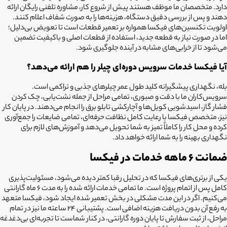
دارد. متخصصان ما موظف هستند پیش از شروع کار، مشاوره تلفنی رایگان ارائه
دهند و پس از بررسی دقیق دستگاه، هزینه‌ها را به صورت شفاف اعلام کنند.
اولویت تکنسین‌های فیکسا همواره بر تعمیر قطعات است تا تعویض بی‌دلیل؛
اما در صورت نیاز به قطعه جدید، استفاده از قطعات اصلی و باکیفیت تضمین
می‌شود تا از خرابی‌های مشابه در آینده جلوگیری شود.
آیا فیکسا خدمات سرویس دوره‌ای چیلر را هم ارائه می‌دهد؟
بله، نگهداری پیشگیرانه کلید طول عمر چیلرهای جذبی و تراکمی است.
سرویس‌کاران ما با دقت و صبوری، تمامی مراحل از جمله نشت‌یابی، چک کردن
فشار گاز، اسیدشویی کویل‌ها و آچارکشی تابلو برق را انجام می‌دهند. در پایان کار
نیز، متخصص فیکسا با رعایت کامل نظافت حرفه‌ای، تمامی ضایعات را جمع‌آوری
کرده و محل کار را کاملاً تمیز به شما تحویل می‌دهد و آموزش‌های لازم برای
نگهداری بهینه را به شما ارائه خواهد داد.
ضمانت ۶ ماهه خدمات در فیکسا
یکی از برتری‌های فیکسا که در تحلیل رقبا کمتر دیده می‌شود، مسئولیت‌پذیری
کامل پس از اتمام پروژه است. ما تمامی خدمات ارائه شده را به مدت ۶ ماه گارانتی
می‌کنیم. اگر در این مدت مشکلی در بخش تعمیر شده ایجاد شود، فیکسا متعهد
به رفع آن بدون دریافت هزینه اضافی است. پشتیبانی ۲۴ ساعته ما نیز در تمام
مراحل، از ثبت سفارش تا پایان دوره گارانتی، در کنار شماست تا تجربه‌ای بی‌دغدغه