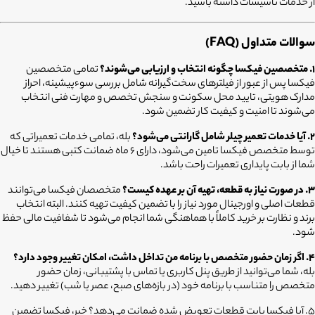
از خدمات تاسیسات داشته باشید.
سوالات متداول (FAQ)
۱. متخصصین فیکسا چگونه انتخاب و ارزیابی می‌شوند؟
تمامی متخصصین
فیکسا پس از عبور از فیلترهای سخت‌گیرانه شامل بررسی سوءپیشینه، احراز
مدارک هویتی، تایید محل سکونت و سنجش تخصص و مهارت فنی انتخاب
می‌شوند تا امنیت و کیفیت کار تضمین شود.
۲. آیا خدمات تعمیر چیلر شامل گارانتی می‌شود؟
بله، تمامی خدمات تعمیراتی که
توسط متخصص فیکسا تامین می‌شود، دارای ۶ ماه ضمانت کتبی هستند تا خیال
شما از بابت پایداری تعمیرات راحت باشد.
۳. در صورت نیاز به قطعه، تهیه آن بر عهده کیست؟
متخصصان فیکسا می‌توانند
قطعات اصلی و اورجینال مورد نیاز را با تضمین کیفیت تهیه کنند. البته انتخاب
برند و نظارت بر خرید کاملاً با هماهنگی شما انجام می‌شود تا شفافیت مالی حفظ
شود.
۴. اگر زمان حضور متخصص با برنامه من تداخل داشت، امکان تغییر وجود دارد؟
بله، شما می‌توانید از طریق پنل کاربری یا تماس با پشتیبانی، زمان حضور
متخصص را متناسب با برنامه خود (در بازه‌های صبح، عصر یا شب) تغییر دهید.
5. آیا فیکسا بابت قطعات تعویض شده ضمانت می‌دهد؟
خیر، فیکسا تضمین