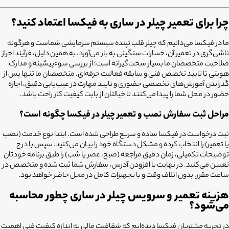
چرا برای تعمیر چیلر در ساری به فیکسا اعتماد کنید؟
ما در فیکسا می‌دانیم که چیلر قلب تپنده سیستم سرمایشی شماست و هرگونه
ناشی‌گری در تعمیر آن، خسارات سنگینی به بار می‌آورد. به همین دلیل، فرآیند احراز
صلاحیت متخصصان ما بسیار سخت‌گیرانه است؛ از بررسی سوءپیشینه و مدارک
هویتی تا تایید تخصص فنی و سابقه فعالیت حرفه‌ای. متخصصان ما تنها پس از
گذراندن آموزش‌های تخصصی حضوری و تایید مهارت در عیب‌یابی دقیق، اجازه
حضور در محل شما را پیدا می‌کنند تا خیالتان از بابت کیفیت کار راحت باشد.
مراحل ثبت سفارش نصب و تعمیر چیلر در فیکسا چگونه است؟
ثبت درخواست در فیکسا ساده و سریع طراحی شده است. ابتدا نوع خدمت (نصب
یا تعمیر) را انتخاب کرده و مشکل دستگاه خود را بیان می‌کنید. سپس با درج
توضیحات تکمیلی، زمان دقیق مراجعه (صبح، عصر یا شب) را طبق برنامه خودتان
تعیین می‌کنید. در نهایت با افزودن آدرس، سفارش شما ثبت شده و متخصص در
ساعت مقرر، بدون اتلاف وقت و با تجهیزات کامل در محل حاضر خواهد بود.
هزینه تعمیر و سرویس چیلر در ساری چطور محاسبه
می‌شود؟
در تجربه مشتریان فیکسا دیده‌ایم که شفافیت مالی به اندازه کیفیت فنی اهمیت