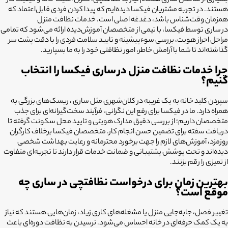
هستند. در تجربه مشتریان فیکسا دیده‌ایم که پیدا کردن فردی قابل‌اعتماد که
همزمان وقت‌شناس باشد، دغدغه اصلی است. خدمات نظافت منزل
در
ساری
توسط فیکسا، با تیمی از متخصصان آموزش‌دیده ارائه می‌شود که تمامی
مراحل احراز هویت، بررسی سوءپیشینه و تایید سلامت فردی را با دقت پشت سر
گذاشته‌اند تا شما با آرامش خاطر، امور نظافتی خود را به ما بسپارید.
چرا خدمات نظافت منزل در
ساری
فیکسا را انتخاب
کنیم؟
سپردن کلید خانه به یک غریبه در کلان‌شهری مثل ساری ، ریسک‌های بزرگی به
همراه دارد. ما در فیکسا برای رفع این نگرانی، فرآیند سخت‌گیرانه‌ای برای جذب
متخصصان داریم؛ از بررسی دقیق مدارک هویتی و تایید محل سکونت گرفته تا
دریافت سفته برای تضمین حسن انجام کار. متخصصان فیکسا برخلاف کارگران
روزمزد، آموزش‌های لازم را جهت برخورد محترمانه و رعایت بهداشت شخصی
دیده‌اند و تحت پوشش پشتیبانی و ضمانت خدمات قرار دارند تا تجربه‌ای متفاوت
از تمیزی را رقم بزنند.
بهترین زمان برای درخواست نظافتچی در ساری چه
موقع است؟
تغییر فصل، جابه‌جایی منزل یا مشغله‌های کاری زیاد، زمان‌هایی هستند که نیاز
به یک کمک حرفه‌ای در خانه احساس می‌شود. نرسیدن به نظافت دوره‌ای باعث