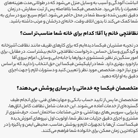
انباشت آلودگی و آسیب به وسایل منزل می‌شود که در طولانی‌مدت هزینه‌های
تعمیرات را بالا می‌برد. متخصص فیکسا بلافاصله پس از ثبت سفارش، در زمان
دقیق تعیین‌شده توسط شما در محل حاضر می‌شود. اعزام سریع نیرو در ساری به
شما کمک می‌کند تا بدون اتلاف وقت، خانه‌ای درخشان و مرتب داشته باشید.
نظافتچی خانم یا آقا؛ کدام برای خانه شما مناسب‌تر است؟
در تجربه مشتریان فیکسا دیده‌ایم که برای کارهای ظریف مانند نظافت آشپزخانه
و گردگیری وسایل حساس، درخواست نظافتچی خانم بیشتر است. در مقابل، برای
امور سنگین‌تر نظیر شستشوی دیوارها یا جابه‌جایی وسایل، اعزام نیروی آقا
بازخورد بهتری دارد. شما در اپلیکیشن فیکسا این حق انتخاب را دارید که بر اساس
نوع نیاز خود، متخصص مورد نظر را تعیین کنید و دستورات لازم را جهت اجرای
دقیق به او ارائه دهید.
متخصصان فیکسا چه خدماتی را در
ساری
پوشش می‌دهند؟
متخصصان ما پس از تایید حساب بانکی و مهارت‌های فنی، برای انجام طیف
گسترده‌ای از خدمات آماده می‌شوند. این خدمات شامل نظافت کامل اتاق‌ها،
پذیرایی، سرویس‌های بهداشتی، و حتی مشاعات ساختمان است. حرف‌شنوی از
مشتری و اجرای دقیق جزئیات مدنظر شما، اولویت اول نیروهای آموزش‌دیده
فیکسا است. آن‌ها با تجهیزات لازم و پوشش مناسب، محیطی ایمن و پاکیزه را در
کوتاه‌ترین زمان ممکن برای خانواده شما فراهم می‌کنند.